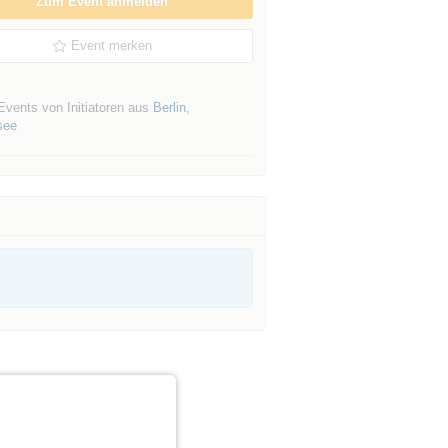
Zum Event anmelden
Event merken
Events von Initiatoren aus
Berlin
,
see