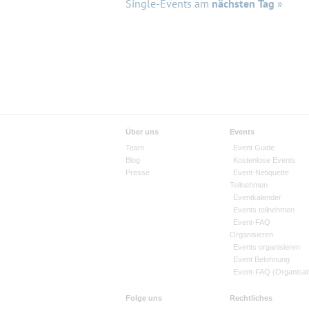
Single-Events am
nächsten Tag
»
Über uns
Events
Team
Event Guide
Blog
Kostenlose Events
Presse
Event-Netiquette
Teilnehmen
Eventkalender
Events teilnehmen
Event-FAQ
Organisieren
Events organisieren
Event Belohnung
Event-FAQ (Organisat
Folge uns
Rechtliches