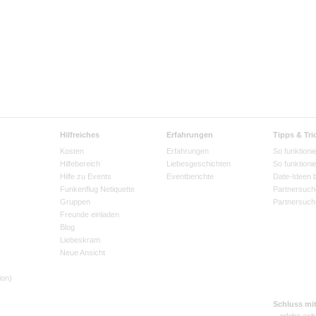
Hilfreiches
Erfahrungen
Tipps & Tri
Kosten
Erfahrungen
So funktionie
Hilfebereich
Liebesgeschichten
So funktioni
Hilfe zu Events
Eventberichte
Date-Ideen 
Funkenflug Netiquette
Partnersuch
Gruppen
Partnersuch
Freunde einladen
Blog
Liebeskram
Neue Ansicht
ion)
Schluss mi
– erlebe ech