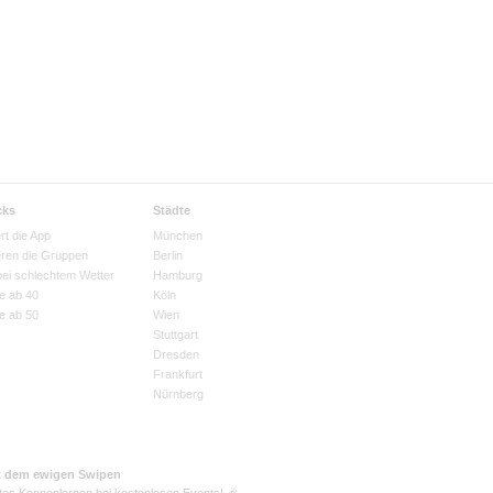
cks
Städte
rt die App
München
eren die Gruppen
Berlin
bei schlechtem Wetter
Hamburg
e ab 40
Köln
e ab 50
Wien
Stuttgart
Dresden
Frankfurt
Nürnberg
t dem ewigen Swipen
tes Kennenlernen bei kostenlosen Events! 🎉