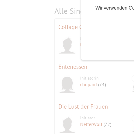
Wir verwenden Co
Alle Single-Events am
s
Collage Concert
Initiator
NetterWolf
(72)
Entenessen
Initiatorin
chopard
(74)
Die Lust der Frauen
Initiator
NetterWolf
(72)