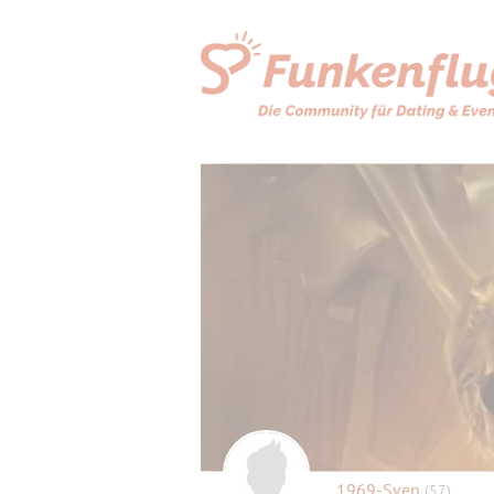
1969-Sven
(57)