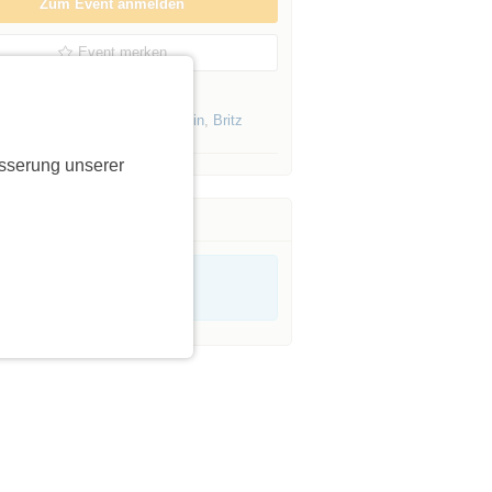
Zum Event anmelden
Event merken
Events von Initiatoren aus
Berlin
,
Britz
sserung unserer