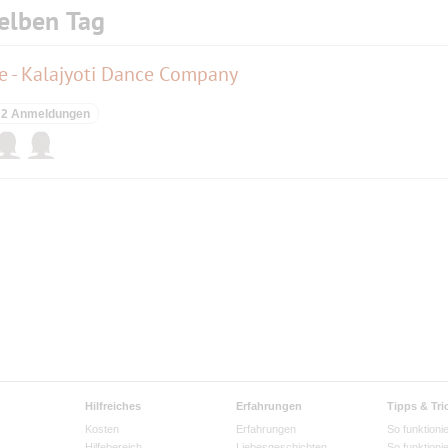
elben Tag
re - Kalajyoti Dance Company
2 Anmeldungen
Hilfreiches
Erfahrungen
Tipps & Tri
Kosten
Erfahrungen
So funktionie
Hilfebereich
Liebesgeschichten
So funktioni