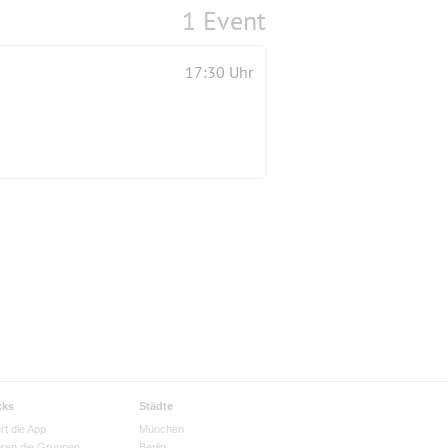
1 Event
17:30 Uhr
cks
Städte
rt die App
München
eren die Gruppen
Berlin