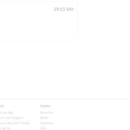
19:15 Uhr
cks
Städte
rt die App
München
eren die Gruppen
Berlin
bei schlechtem Wetter
Hamburg
e ab 40
Köln