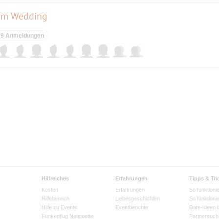
im Wedding
9 Anmeldungen
Hilfreiches
Erfahrungen
Tipps & Tri
Kosten
Erfahrungen
So funktionie
Hilfebereich
Liebesgeschichten
So funktioni
Hilfe zu Events
Eventberichte
Date-Ideen 
Funkenflug Netiquette
Partnersuch