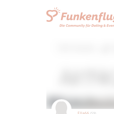
Ella66
(59)