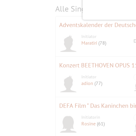
Alle Single-Events am
s
Adventskalender der Deutsch
Initiator
D
Maratiri
(78)
Initiator
adion
(77)
DEFA Film " Das Kaninchen bin
Initiatorin
Rosine
(61)