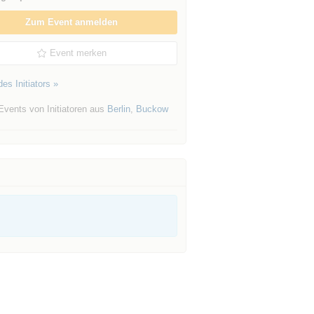
Zum Event anmelden
Event merken
es Initiators »
Events von Initiatoren aus
Berlin
,
Buckow