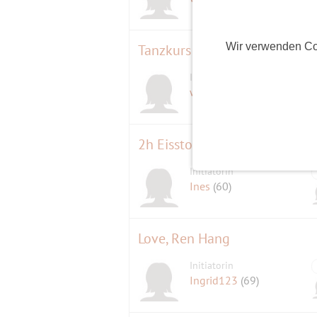
Wir verwenden Co
Initiatorin
D
wunderbar1987
(38)
2h Eisstockschiessen + Essen
Initiatorin
Ines
(60)
Love, Ren Hang
Initiatorin
Ingrid123
(69)