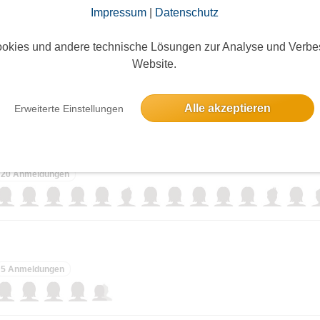
Impressum
|
Datenschutz
okies und andere technische Lösungen zur Analyse und Verbe
Tanzkurs A2 (Anfänger mir sicheren Vorkenntnisse
Website.
ieses Event hatte keine Anmeldungen
Alle akzeptieren
Erweiterte Einstellungen
 im China Restaurant Golden Teegarten
20 Anmeldungen
5 Anmeldungen