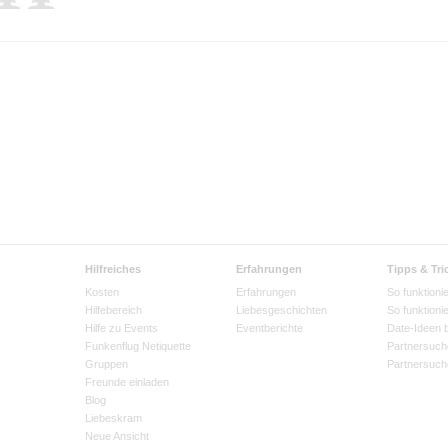
Hilfreiches
Erfahrungen
Tipps & Tri
Kosten
Erfahrungen
So funktionie
Hilfebereich
Liebesgeschichten
So funktioni
Hilfe zu Events
Eventberichte
Date-Ideen 
Funkenflug Netiquette
Partnersuch
Gruppen
Partnersuch
Freunde einladen
Blog
Liebeskram
Neue Ansicht