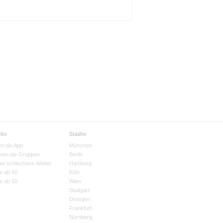
cks
Städte
rt die App
München
eren die Gruppen
Berlin
bei schlechtem Wetter
Hamburg
e ab 40
Köln
e ab 50
Wien
Stuttgart
Dresden
Frankfurt
Nürnberg