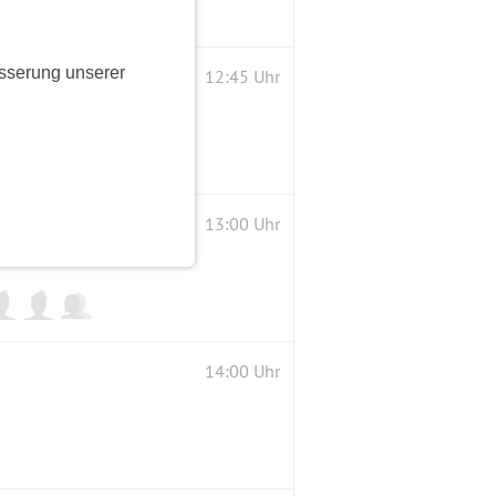
sserung unserer
n) für Singles - Standard/Latein & Discofox
12:45 Uhr
13:00 Uhr
14:00 Uhr