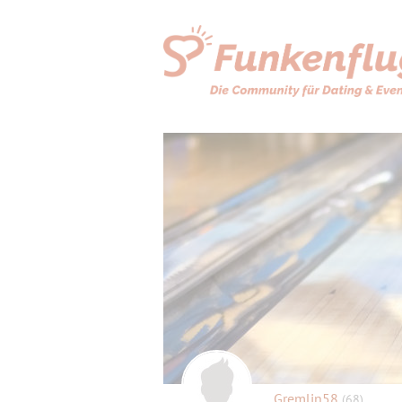
Gremlin58
(68)