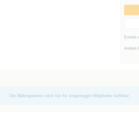
Events d
Andere 
Die Bildergalerien sind nur für eingeloggte Mitglieder sichtbar.