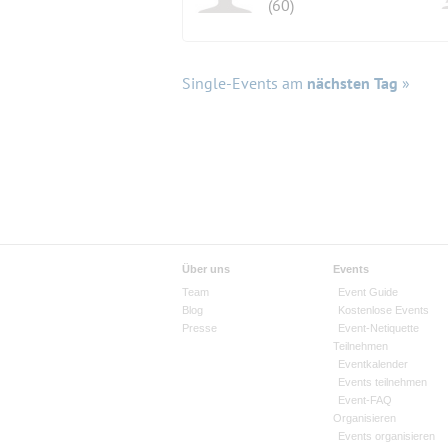
(60)
Single-Events am
nächsten Tag
»
Über uns
Events
Team
Event Guide
Blog
Kostenlose Events
Presse
Event-Netiquette
Teilnehmen
Eventkalender
Events teilnehmen
Event-FAQ
Organisieren
Events organisieren