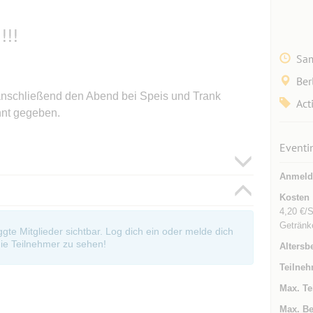
!!!
Sam
Ber
anschließend den Abend bei Speis und Trank
Act
nnt gegeben.
Eventi
Anmeld
Kosten
4,20 €/S
Getränk
oggte Mitglieder sichtbar. Log dich ein oder melde dich
ie Teilnehmer zu sehen!
Altersb
Teilneh
Max. Te
Max. Be