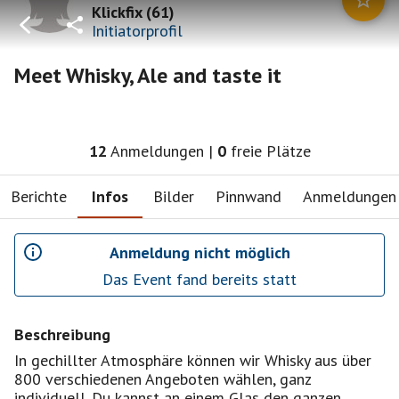
Klickfix
(
61
)
Initiatorprofil
Meet Whisky, Ale and taste it
12
Anmeldungen
|
0
freie Plätze
Berichte
Infos
Bilder
Pinnwand
Anmeldungen
Anmeldung nicht möglich
Das Event fand bereits statt
Beschreibung
In gechillter Atmosphäre können wir Whisky aus über
800 verschiedenen Angeboten wählen, ganz
individuell. Du kannst an einem Glas den ganzen