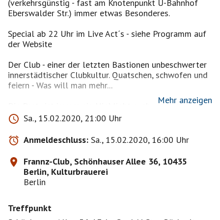
(verkehrsgünstig - fast am Knotenpunkt U-Bahnhof
Eberswalder Str.) immer etwas Besonderes.
Special ab 22 Uhr im Live Act´s - siehe Programm auf
der Website
Der Club - einer der letzten Bastionen unbeschwerter
innerstädtischer Clubkultur. Quatschen, schwofen und
feiern - Was will man mehr...
Mehr anzeigen
Die Party ist immer ein Highlight auch wenn man
keinen festen Tisch/Sitzplatz hat.
Sa., 15.02.2020, 21:00 Uhr
Lasst uns die ersten Gäste der "schönen Party" im
Anmeldeschluss:
Sa., 15.02.2020, 16:00 Uhr
Club sein. Karten kosten im Vorverkauf 11,00 und an
der Abendkasse 12,00 Euro?, wenn es der gleiche Chef
Frannz-Club, Schönhauser Allee 36, 10435
ist kommen wir vielleicht wieder für einen 10'ner rein.
Berlin, Kulturbrauerei
Der Garten ist auch fertig so das man bei regenfreiem
Berlin
Wetter auch draußen am Feuer sitzen und entspannt
quatschen kann...
Treffpunkt
Wir treffen uns 10 Minuten (20:50 Uhr) vorher und