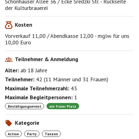
Schönhauser Allee 36 / Ecke Sredzki Str. - Rückseite
gehen PÜNKTLICH zu 21:00 Uhr rein und lassen uns
der Kulturbrauerei
überraschen. Alles andere über die Pinnwand.
Kosten
Vorverkauf 11,00 / Abendkasse 12,00 - mglw. für uns
10,00 Euro
Teilnehmer & Anmeldung
Alter:
ab 18
Jahre
Teilnehmer:
42
(
11 Männer
und
31 Frauen
)
Maximale Teilnehmerzahl:
43
Maximale Begleitpersonen:
1
Bestätigungsevent
ein freier Platz
Kategorie
Action
Party
Tanzen