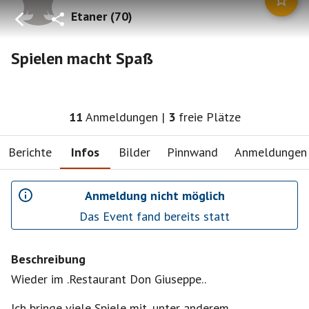
Etaner
(
70
)
Spielen macht Spaß
11
Anmeldungen
|
3
freie Plätze
Berichte
Infos
Bilder
Pinnwand
Anmeldungen
Anmeldung nicht möglich
Das Event fand bereits statt
Beschreibung
Wieder im .Restaurant Don Giuseppe..
Ich bringe viele Spiele mit, unter anderem