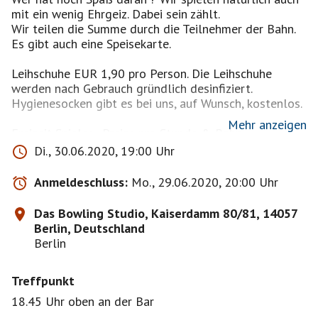
mit ein wenig Ehrgeiz. Dabei sein zählt.
Wir teilen die Summe durch die Teilnehmer der Bahn.
Es gibt auch eine Speisekarte.
Leihschuhe EUR 1,90 pro Person. Die Leihschuhe
werden nach Gebrauch gründlich desinfiziert.
Hygienesocken gibt es bei uns, auf Wunsch, kostenlos.
Mehr anzeigen
Freizeit-Spieler - Preise pro Stunde & Bahn.
Abgerechnet wird nach Zeit !
Di., 30.06.2020, 19:00 Uhr
Ab 16:00 - Ende
Montag - Donnerstag EUR 19,00
Anmeldeschluss:
Mo., 29.06.2020, 20:00 Uhr
2 Std. = 38,00€ : 5 = € + 7,60€ plus Schuhe 1,90€ (wer
Das Bowling Studio, Kaiserdamm 80/81, 14057
keine eigenen mitbringt)
Berlin, Deutschland
Berlin
Bitte einigermaßen passend mitbringen !
Treffpunkt
18.45 Uhr oben an der Bar