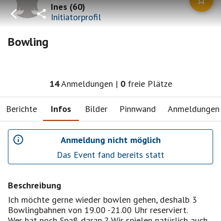
Ines
(
60
)
Initiatorprofil
Bowling
14
Anmeldungen
|
0
freie Plätze
Berichte
Infos
Bilder
Pinnwand
Anmeldungen
Anmeldung nicht möglich
Das Event fand bereits statt
Beschreibung
Ich möchte gerne wieder bowlen gehen, deshalb 3
Bowlingbahnen von 19.00 -21.00 Uhr reserviert.
Wer hat noch Spaß daran ? Wir spielen natürlich auch