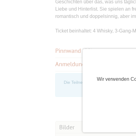
Geschichten über das, was uns tägli
Liebe und Hinterlist. Sie spielen an 
romantisch und doppelsinnig, aber im
Ticket beinhaltet: 4 Whisky, 3-Gang
Pinnwand
(
22
)
Anmeldungen
(21)
Wir verwenden Co
Die Teilnehmerliste ist nur für eingel
an, um d
Bilder