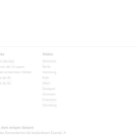
cks
Städte
rt die App
München
eren die Gruppen
Berlin
bei schlechtem Wetter
Hamburg
e ab 40
Köln
e ab 50
Wien
Stuttgart
Dresden
Frankfurt
Nürnberg
t dem ewigen Swipen
tes Kennenlernen bei kostenlosen Events! 🎉