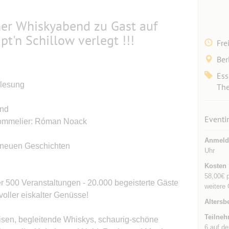
her Whiskyabend zu Gast auf
t'n Schillow verlegt !!!
Fre
Ber
Ess
ilesung
The
end
Eventi
Sommelier: Róman Noack
Anmeld
t neuen Geschichten
Uhr
Kosten
58,00€ p
er 500 Veranstaltungen - 20.000 begeisterte Gäste
weitere 
voller eiskalter Genüsse!
Altersb
Teilneh
isen, begleitende Whiskys, schaurig-schöne
6 auf de