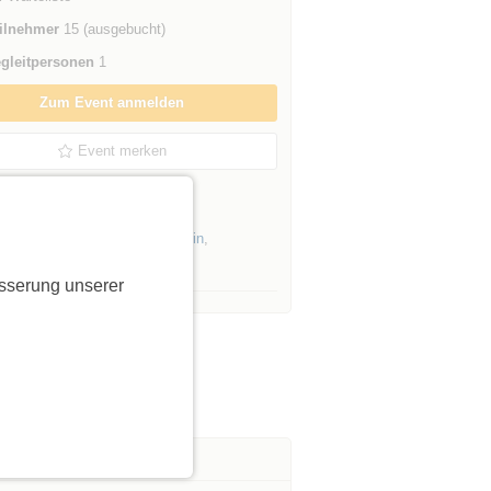
ilnehmer
15 (ausgebucht)
gleitpersonen
1
Zum Event anmelden
Event merken
er Initiatorin »
Events von Initiatoren aus
Berlin
,
enburg
sserung unserer