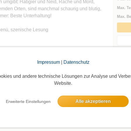
ch umgibt: Habgier und Neid, Rache und Mord,
Max. Te
fremden Orten, sind manchmal schaurig und blutig,
mer: Beste Unterhaltung!
Max. Be
-Menü, szenische Lesung
Events d
Impressum
|
Datenschutz
Andere 
Charlott
okies und andere technische Lösungen zur Analyse und Verbe
oggte Mitglieder sichtbar. Log dich ein oder melde dich
Website.
ie Teilnehmer zu sehen!
Alle akzeptieren
Erweiterte Einstellungen