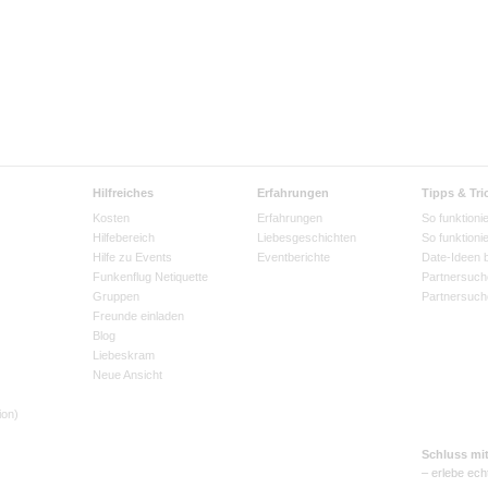
Hilfreiches
Erfahrungen
Tipps & Tri
Kosten
Erfahrungen
So funktionie
Hilfebereich
Liebesgeschichten
So funktioni
Hilfe zu Events
Eventberichte
Date-Ideen 
Funkenflug Netiquette
Partnersuch
Gruppen
Partnersuch
Freunde einladen
Blog
Liebeskram
Neue Ansicht
ion)
Schluss mi
– erlebe ech