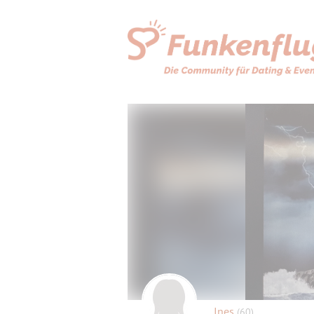
Ines
(60)