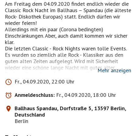
Am Freitag dem 04.09.2020 findet endlich wieder die
Classic Rock Nacht im Ballhaus – Spandau (die älteste
Rock- Diskothek Europas) statt. Endlich dürfen wir
wieder feiern!
Allerdings mit ein paar (Corona bedingten)
Einschränkungen. Aber, auch damit kommen wir sicher
klar.
Die letzten Classic - Rock Nights waren tolle Events.
Es wurden so ziemlich alle Rock - Klassiker aus den
guten alten Zeiten aufgelegt. Wird mit Sicherheit
wieder eine schöne lange Nacht mit guter alter
Mehr anzeigen
Rockmusik werden…. lasse wir uns überraschen. Zur
Information: Hier der Link zu Webseite:
Fr., 04.09.2020, 22:00 Uhr
https://ballhaus-spandau.club/
ACHTUNG:
Anmeldeschluss:
Fr., 04.09.2020, 18:00 Uhr
Der Eintritt wird ausschließlich durch vorher
georderter Onlinetickets gewährleistet. Tickets
Ballhaus Spandau, Dorfstraße 5, 13597 Berlin,
können online unter „Tickets to go…“ erworben
Deutschland
werden.
https://ballhausspandau.de/
Berlin
Die Tickets kosten letztmalig nur 4,00 Euro!