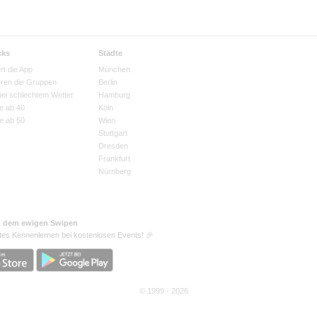
cks
Städte
rt die App
München
eren die Gruppen
Berlin
bei schlechtem Wetter
Hamburg
e ab 40
Köln
e ab 50
Wien
Stuttgart
Dresden
Frankfurt
Nürnberg
t dem ewigen Swipen
tes Kennenlernen bei kostenlosen Events! 🎉
© 1999 - 2026