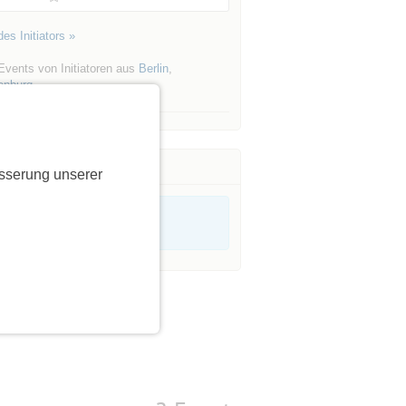
es Initiators »
Events von Initiatoren aus
Berlin
,
enburg
sserung unserer