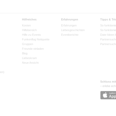
Hilfreiches
Erfahrungen
Tipps & Tri
Kosten
Erfahrungen
So funktionie
Hilfebereich
Liebesgeschichten
So funktioni
Hilfe zu Events
Eventberichte
Date-Ideen 
Funkenflug Netiquette
Partnersuch
Gruppen
Partnersuch
Freunde einladen
Blog
Liebeskram
Neue Ansicht
ion)
Schluss mi
– erlebe ech