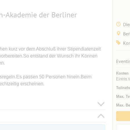
n-Akademie der Berliner
Die
Ber
Kon
hen kurz vor dem Abschluß ihrer Stipendiatenzeit
 vorbereiten.So entstand der Wunsch ihr Können
Eventi
en.
Kosten
ndsregeln.Es passen 50 Personen hinein.Beim
Eintritt f
echtzeitig erscheinen.
Teilneh
Max. Te
Max. Be