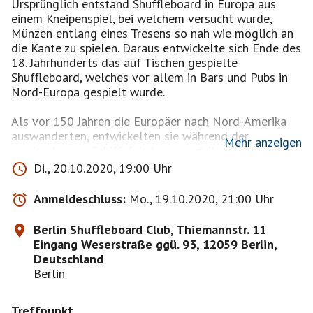
Ursprünglich entstand Shuffleboard in Europa aus
einem Kneipenspiel, bei welchem versucht wurde,
Münzen entlang eines Tresens so nah wie möglich an
die Kante zu spielen. Daraus entwickelte sich Ende des
18. Jahrhunderts das auf Tischen gespielte
Shuffleboard, welches vor allem in Bars und Pubs in
Nord-Europa gespielt wurde.
Als vor 150 Jahren die Europäer nach Nord-Amerika
auswanderten, entwickelten sie während der
Mehr anzeigen
wochenlangen Schiffsfahrten zum Zeitvertreib eine
Bodenvariante des Spiels. Sie benutzten vorhandene
Di., 20.10.2020, 19:00 Uhr
Ruder als Schieber, um Holzscheiben in einem aufs
Deck gemalten Spielfeld in die Punkte zu schieben.
Anmeldeschluss:
Mo., 19.10.2020, 21:00 Uhr
Diese Variante etablierte sich in der Folge bis heute
Berlin Shuffleboard Club, Thiemannstr. 11
vor allem in Florida, USA und wird auch immer noch
Eingang Weserstraße ggü. 93, 12059 Berlin,
gern "Deck"-Shuffleboard genannt.
Deutschland
idea/founder
Berlin
Auf einer USA-Reise landete einer der Gründer, mehr
Treffpunkt
oder weniger durch Zufall, in einem Shuffleboard Club