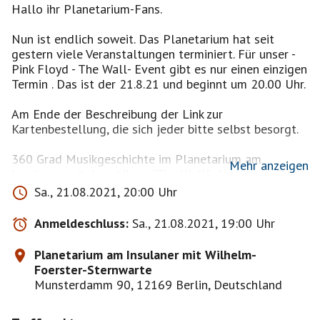
Hallo ihr Planetarium-Fans.
Nun ist endlich soweit. Das Planetarium hat seit
gestern viele Veranstaltungen terminiert. Für unser -
Pink Floyd - The Wall- Event gibt es nur einen einzigen
Termin . Das ist der 21.8.21 und beginnt um 20.00 Uhr.
Am Ende der Beschreibung der Link zur
Kartenbestellung, die sich jeder bitte selbst besorgt.
360 Grad Musikgeschichte im Planetarium am
Mehr anzeigen
Insulaner, mit dem Album "The Wall", der besten Band
der Welt - Pink Floyd, in einer besonderen Dimension
Sa., 21.08.2021, 20:00 Uhr
erleben.
Anmeldeschluss:
Sa., 21.08.2021, 19:00 Uhr
1979 veröffentlichte die legendäre britische
Rockband "Pink Floyd" ihr Konzeptalbum "The Wall",
Planetarium am Insulaner mit Wilhelm-
eines das weltweit meistverkaufte Doppelalbum.
Foerster-Sternwarte
Munsterdamm 90, 12169 Berlin, Deutschland
Der Protagonist des Werks, Pink, ist ein biografischer
Mix. Waters hat Züge seiner eigenen Geschichte mit