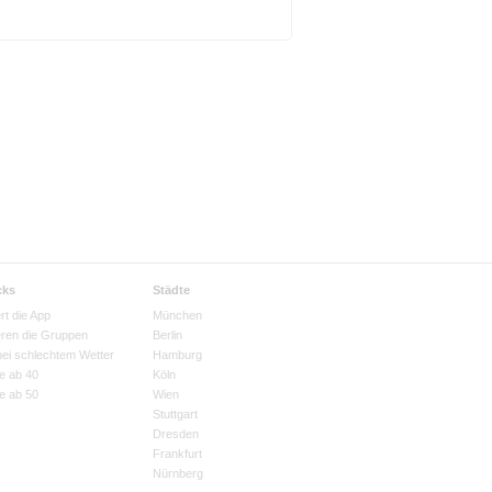
cks
Städte
rt die App
München
eren die Gruppen
Berlin
bei schlechtem Wetter
Hamburg
e ab 40
Köln
e ab 50
Wien
Stuttgart
Dresden
Frankfurt
Nürnberg