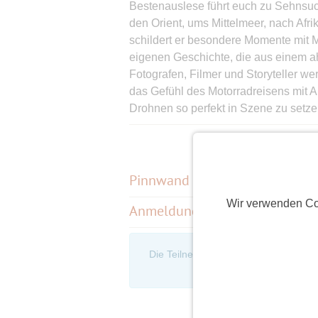
Bestenauslese führt euch zu Sehnsuc
den Orient, ums Mittelmeer, nach Afr
schildert er besondere Momente mit M
eigenen Geschichte, die aus einem a
Fotografen, Filmer und Storyteller w
das Gefühl des Motorradreisens mit Akr
Drohnen so perfekt in Szene zu setzen 
Kameratechnik: Dirk Schäfer ist ein 
der mehr Verbindendes als Trennende
dem Motto „Zu viel geplant ist zu weni
Motor-Gäulen unverdrossen in aller We
Pinnwand
(
13
)
Wir verwenden Co
Anmeldungen
(5)
Was euch in diesem GRENZGANG-Stre
freut euch auf berührende, witzige u
Studiogast, der alle eure Chat-Fragen
Die Teilnehmerliste ist nur für eingel
Motorrädern haben wir auch im Studio
an, um d
gewinnen!
Portrait Dirk Schäfer