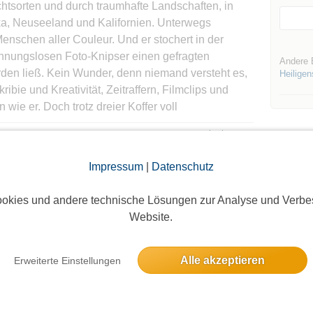
htsorten und durch traumhafte Landschaften, in
ika, Neuseeland und Kalifornien. Unterwegs
enschen aller Couleur. Und er stochert in der
hnungslosen Foto-Knipser einen gefragten
Andere 
erden ließ. Kein Wunder, denn niemand versteht es,
Heilige
ibie und Kreativität, Zeitraffern, Filmclips und
wie er. Doch trotz dreier Koffer voll
Reisender mit großem Herz für die Welt geblieben,
weiterlesen
s zwischen den Kulturen sieht, der spontan nach
g erlebt“ verfährt und auf unterschiedlichsten
Impressum
|
Datenschutz
lt die große Freiheit jagt.
okies und andere technische Lösungen zur Analyse und Verbe
am erwartet, hat bisher noch niemand gesehen -
Website.
nd kuriose Stories und einen gesprächigen
 beantworten wird. Eines von Dirks Original-
oggte Mitglieder sichtbar. Log dich ein oder melde dich
. Und na klar, es gibt wieder besondere Preise zu
Alle akzeptieren
Erweiterte Einstellungen
ie Teilnehmer zu sehen!