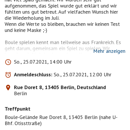
aufgenommen, das Spiel wurde gut erklärt und wir
fühlten uns gut betreut. Auf vielfachen Wunsch hier
die Wiederholung im Juli.
Wenn die Werte so bleiben, brauchen wir keinen Test
und keine Maske ;-)
Boule spielen kennt man teilweise aus Frankreich. Es
geht darum, gemeinsam ein Spiel zu spielen. Wir
Mehr anzeigen
brauchen dafür keine besonderen Kenntnisse und
Fertigkeiten. Der Spaß steht im Vordergrund!
So., 25.07.2021, 14:00 Uhr
Die Spielregeln sind ganz schnell zu verstehen. Das
Spiel findet draußen statt und braucht keine extrem
Anmeldeschluss:
So., 25.07.2021, 12:00 Uhr
sportliche Bewegung., Ziel ist es dabei, diese Kugel
möglichst nah an der Zielkugel, den Cochonnet (auch
Rue Doret 8, 13405 Berlin, Deutschland
Schweinchen genannt) zu platzieren. Man spielt je
Berlin
Bahn mit 2 Mannschaften gegeneinander; jede
Mannschaft hat 2 oder 3 Mitspieler.
Treffpunkt
Wir werden vor Ort von den freundlichen Mitgliedern
des Club Bouliste Berlin angeleitet; die Mannschaften
Boule-Gelände Rue Doret 8, 13405 Berlin (nahe U-
werden vom Club ausgelost.
Bhf. Otissttraße)
Abends wird Flutlicht angeschaltet, so dass wir