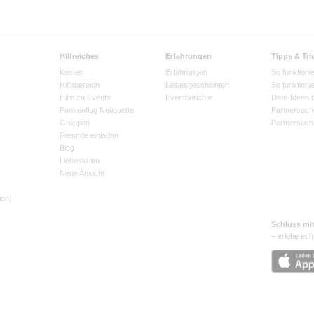
Hilfreiches
Erfahrungen
Tipps & Tri
Kosten
Erfahrungen
So funktionie
Hilfebereich
Liebesgeschichten
So funktioni
Hilfe zu Events
Eventberichte
Date-Ideen 
Funkenflug Netiquette
Partnersuch
Gruppen
Partnersuch
Freunde einladen
Blog
Liebeskram
Neue Ansicht
ion)
Schluss mi
– erlebe ech