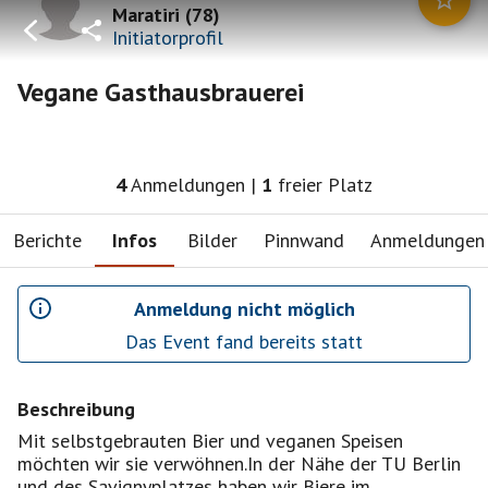
Maratiri
(
78
)
Initiatorprofil
Vegane Gasthausbrauerei
4
Anmeldungen
|
1
freier Platz
Berichte
Infos
Bilder
Pinnwand
Anmeldungen
Anmeldung nicht möglich
Das Event fand bereits statt
Beschreibung
Mit selbstgebrauten Bier und veganen Speisen
möchten wir sie verwöhnen.In der Nähe der TU Berlin
und des Savignyplatzes haben wir Biere im