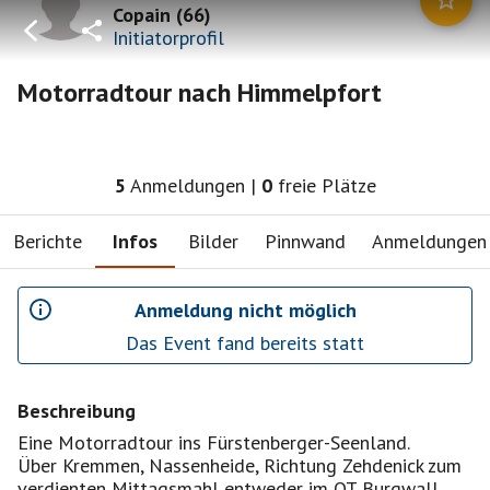
Copain
(
66
)
Initiatorprofil
Motorradtour nach Himmelpfort
5
Anmeldungen
|
0
freie Plätze
Berichte
Infos
Bilder
Pinnwand
Anmeldungen
Anmeldung nicht möglich
Das Event fand bereits statt
Beschreibung
Eine Motorradtour ins Fürstenberger-Seenland.
Über Kremmen, Nassenheide, Richtung Zehdenick zum
verdienten Mittagsmahl entweder im OT Burgwall