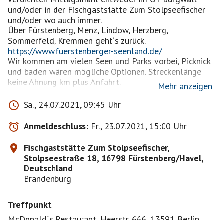
und/oder in der Fischgaststätte Zum Stolpseefischer
und/oder wo auch immer.
Über Fürstenberg, Menz, Lindow, Herzberg,
https://www.fuerstenberger-seenland.de/
Wir kommen am vielen Seen und Parks vorbei, Picknick
und baden wären mögliche Optionen. Streckenlänge
keine Ahnung km plus Anfahrt.
Mehr anzeigen
Soziatour, also alle sollen entspannt und ungestresst
Sa., 24.07.2021, 09:45 Uhr
mitfahren können, und heil und weiterhin im Besitz
ihres Führerscheines nach Hause kommen.
Anmeldeschluss:
Fr., 23.07.2021, 15:00 Uhr
Wir fahren pünktlich um 10.00 Uhr los.
Ich möchte die Gruppe auf fünf Motorräder
Fischgaststätte Zum Stolpseefischer,
beschränken.
Stolpseestraße 18, 16798 Fürstenberg/Havel,
Bei Sturm und Regen fällt das Event ins Wasser.
Deutschland
Jeder Mitfahrer fährt eigenverantwortlich. Alles
Brandenburg
weitere bitte über die Pinnwand.
Treffpunkt
McDonald`s Restaurant, Heerstr. 666, 13591 Berlin