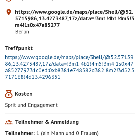
https://www.google.de/maps/place/Shell/@52.
5715986,13.4273487,17z/data=!3m1!4b1!4m5!3
m4!1s0x47a85277
Berlin
Treffpunkt
https://www.google.de/maps/place/Shell/@52.57159
86,13.4273487,17z/data=!3m1!4b1!4m5!3m4!1s0x47
a852779731c0ed:0xb8381e748582d382!8m2!3d52.5
717168!4d13.4296351
Kosten
Sprit und Engagement
Teilnehmer & Anmeldung
Teilnehmer:
1
(
ein Mann
und
0 Frauen
)