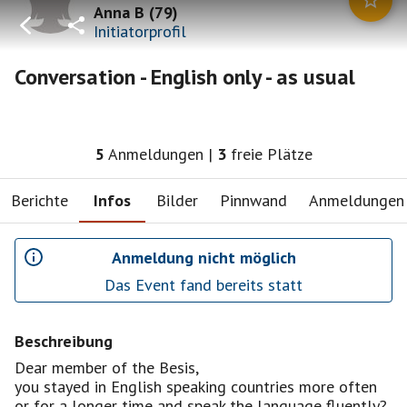
Anna B
(
79
)
Initiatorprofil
Conversation - English only - as usual
5
Anmeldungen
|
3
freie Plätze
Berichte
Infos
Bilder
Pinnwand
Anmeldungen
Anmeldung nicht möglich
Das Event fand bereits statt
Beschreibung
Dear member of the Besis,
you stayed in English speaking countries more often
or for a longer time and speak the language fluently?