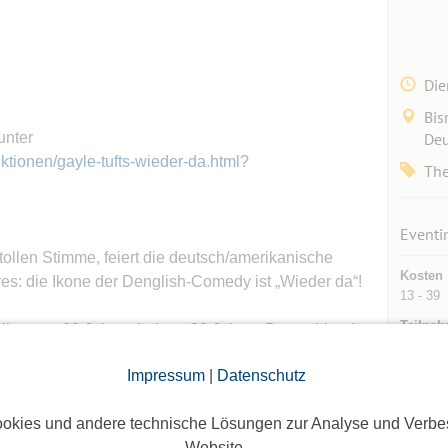
Die
Bis
unter
Deu
ktionen/gayle-tufts-wieder-da.html?
The
Eventi
tollen Stimme, feiert die deutsch/amerikanische
Kosten
s: die Ikone der Denglish-Comedy ist „Wieder da“!
13 - 39
Teilneh
iker aus 60 Jahren Leben, 30 Jahren Deutschland
hrem very begabten Pianisten, Komponisten und
Max. Te
Impressum
|
Datenschutz
 Marian Lux.
Max. Be
okies und andere technische Lösungen zur Analyse und Verbe
Website.