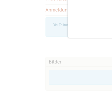
Anmeldungen
(0)
Die Teilnehmerliste ist nur für eingel
an, um d
Bilder