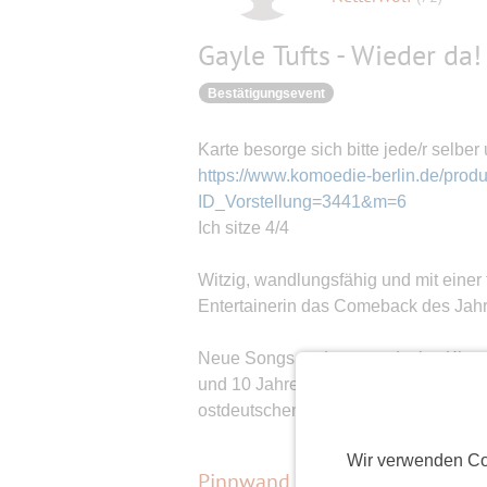
Gayle Tufts - Wieder da!
Bestätigungsevent
Karte besorge sich bitte jede/r selber 
https://www.komoedie-berlin.de/produ
ID_Vorstellung=3441&m=6
Ich sitze 4/4
Witzig, wandlungsfähig und mit einer 
Entertainerin das Comeback des Jahre
Neue Songs und neu entdeckte Klass
und 10 Jahren Zusammenarbeit mit i
ostdeutschen Bühnenpartner for Life:
Wir verwenden Co
Pinnwand
(
0
)