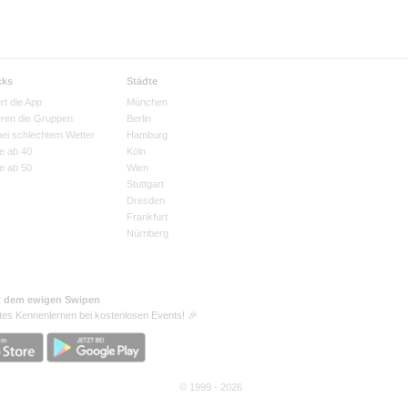
cks
Städte
rt die App
München
eren die Gruppen
Berlin
bei schlechtem Wetter
Hamburg
e ab 40
Köln
e ab 50
Wien
Stuttgart
Dresden
Frankfurt
Nürnberg
t dem ewigen Swipen
tes Kennenlernen bei kostenlosen Events! 🎉
© 1999 - 2026