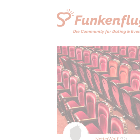
NetterWolf
(72)