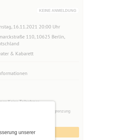
KEINE ANMELDUNG
nstag, 16.11.2021 20:00 Uhr
marckstraße 110, 10625 Berlin,
tschland
ater & Kabarett
nformationen
mer
Keine Teilnehmer
ilnehmer
Keine Teilnehmerbegrenzung
gleitpersonen
5
sserung unserer
Zum Event anmelden