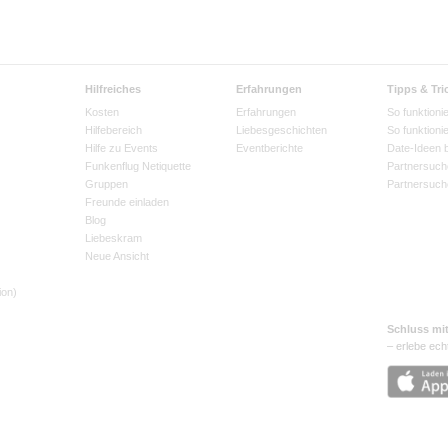
Hilfreiches
Erfahrungen
Tipps & Tri
Kosten
Erfahrungen
So funktionie
Hilfebereich
Liebesgeschichten
So funktioni
Hilfe zu Events
Eventberichte
Date-Ideen 
Funkenflug Netiquette
Partnersuch
Gruppen
Partnersuch
Freunde einladen
Blog
Liebeskram
Neue Ansicht
ion)
Schluss mi
– erlebe ech