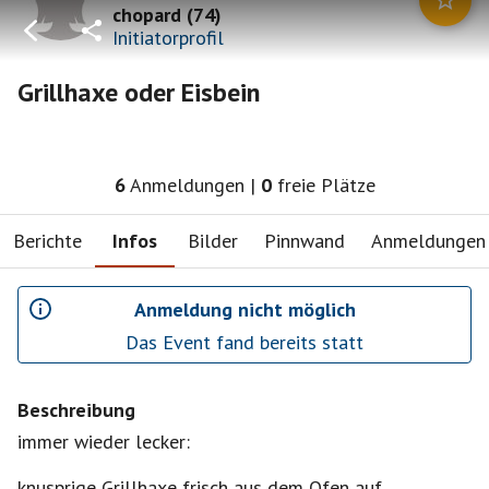
chopard
(
74
)
Initiatorprofil
Grillhaxe oder Eisbein
6
Anmeldungen
|
0
freie Plätze
Berichte
Infos
Bilder
Pinnwand
Anmeldungen
Anmeldung nicht möglich
Das Event fand bereits statt
Beschreibung
immer wieder lecker:
knusprige Grillhaxe frisch aus dem Ofen auf