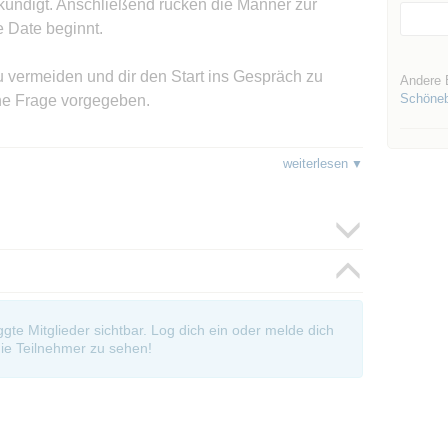
kündigt. Anschließend rücken die Männer zur
 Date beginnt.
vermeiden und dir den Start ins Gespräch zu
Andere 
Schöneb
ine Frage vorgegeben.
 dem Teilnehmerbogen markieren, wen du gerne
weiterlesen
h dem Event einen persönlichen Online-Link, wo
du deine Auswertung eintragen kannst.
re Kontaktdaten (Email-Adresse) aus, sodass du
reten kannst.
begrüßt die Teilnehmer und leitet dich und die
oggte Mitglieder sichtbar. Log dich ein oder melde dich
ie Teilnehmer zu sehen!
 Dating Event sind auf 20 Tickets pro Geschlecht
 daher schnell dein Ticket, bevor alle Tickets weg