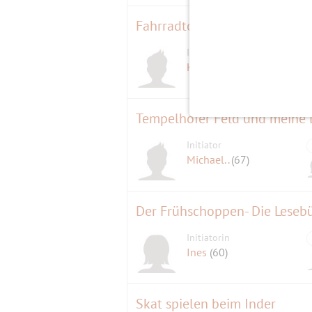
Fahrradtour Kleiner Wannsee,
Initiator
KurtBer
(78)
Tempelhofer Feld und meine L
Initiator
Michael..
(67)
Der Frühschoppen- Die Lesebü
Initiatorin
Ines
(60)
Skat spielen beim Inder