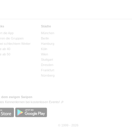
cks
Städte
rt die App
München
eren die Gruppen
Berlin
bei schlechtem Wetter
Hamburg
e ab 40
Köln
e ab 50
Wien
Stuttgart
Dresden
Frankfurt
Nürnberg
t dem ewigen Swipen
tes Kennenlernen bei kostenlosen Events! 🎉
© 1999 - 2026