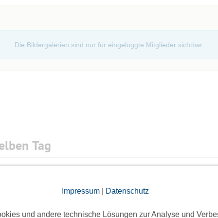
Event ist, neben einer Anmeldung hier
ps://www.speeddating-xxl.de/
erforderlich.
Die Bildergalerien sind nur für eingeloggte Mitglieder sichtbar.
hance nutzen, dem passenden Partner zu begegnen:
ird allen angemeldeten Teilnehmern per Email
erliner Singles" machen noch weitere Singles von
en Nachfrage, wird eine frühzeitige Anmeldung
elben Tag
Impressum
|
Datenschutz
8 Anmeldungen
okies und andere technische Lösungen zur Analyse und Verbe