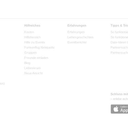
Hilfreiches
Erfahrungen
Tipps & Tri
Kosten
Erfahrungen
So funktionie
Hilfebereich
Liebesgeschichten
So funktioni
Hilfe zu Events
Eventberichte
Date-Ideen 
Funkenflug Netiquette
Partnersuch
Gruppen
Partnersuch
Freunde einladen
Blog
Liebeskram
Neue Ansicht
ion)
Schluss mi
– erlebe ech