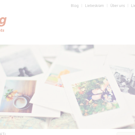
Blog
Liebeskram
Über uns
Li
(43)