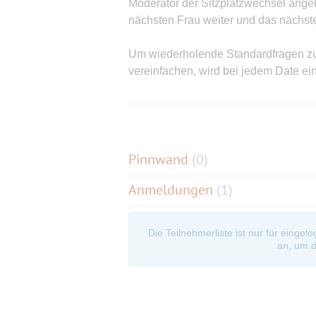
Moderator der Sitzplatzwechsel ange
nächsten Frau weiter und das nächste
Um wiederholende Standardfragen zu 
vereinfachen, wird bei jedem Date e
Während des Events kannst du dank
wiedersehen willst und bekommst nac
alle Teilnehmer aufgeführt sind und 
Pinnwand
(
0
)
Bei Übereinstimmung tauschen wir eu
Anmeldungen
(1)
mit deiner Wunschperson in Kontakt t
Ein Moderator ist beim Event vor Ort, 
Die Teilnehmerliste ist nur für eingel
anderen Teilnehmer durch das Event.
an, um d
Die Tickets für Berlins größtes Speed
und Altersgruppe begrenzt. Sicher dir
sind!