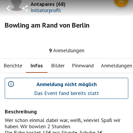
Antapares
(
68
)
Initiatorprofil
Bowling am Rand von Berlin
9
Anmeldungen
Berichte
Infos
Bilder
Pinnwand
Anmeldungen
Anmeldung nicht möglich
Das Event fand bereits statt
Beschreibung
Wer schon einmal dabei war, weiß, wieviel Spaß wir
haben. Wir bowlen 2 Stunden.
Die Bahn kostet 15€ pro Stunde, Schuhe 1€.