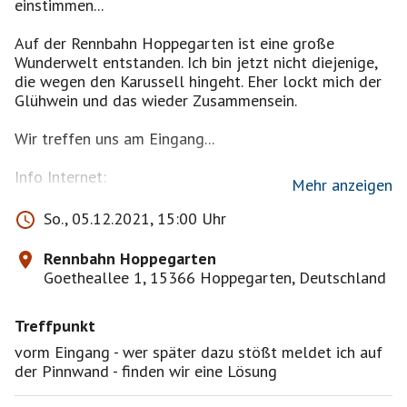
einstimmen...
Auf der Rennbahn Hoppegarten ist eine große
Wunderwelt entstanden. Ich bin jetzt nicht diejenige,
die wegen den Karussell hingeht. Eher lockt mich der
Glühwein und das wieder Zusammensein.
Wir treffen uns am Eingang...
Info Internet:
Mehr anzeigen
Das Konzept orientiert sich an dem Winter
So., 05.12.2021, 15:00 Uhr
Wonderland im Londoner Hyde Park und verspricht,
die ganze Magie der Weihnachtszeit einzufangen. Auf
Rennbahn Hoppegarten
dem weitläufigen Gelände sorgen zahlreiche
Goetheallee 1, 15366 Hoppegarten, Deutschland
Beleuchtungen und Lichtelemente für festliche
Stimmung. Auch ein richtiger Märchenwald ist geplant.
Treffpunkt
Über dem gesamten Gelände wird der Duft von
Zuckerwatte und gebrannten Mandeln schweben.
vorm Eingang - wer später dazu stößt meldet ich auf
der Pinnwand - finden wir eine Lösung
Fahrgeschäfte, Kunsthandwerk und Riesen-
Weihnachtsbaum