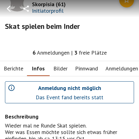
Skorpisia
(
61
)
Initiatorprofil
Skat spielen beim Inder
6
Anmeldungen
|
3
freie Plätze
Berichte
Infos
Bilder
Pinnwand
Anmeldungen
Anmeldung nicht möglich
Das Event fand bereits statt
Beschreibung
Wieder mal ne Runde Skat spielen.
Wer was Essen möchte sollte sich etwas früher
einfinden, bin ab ca. 13:15 vor Ort.