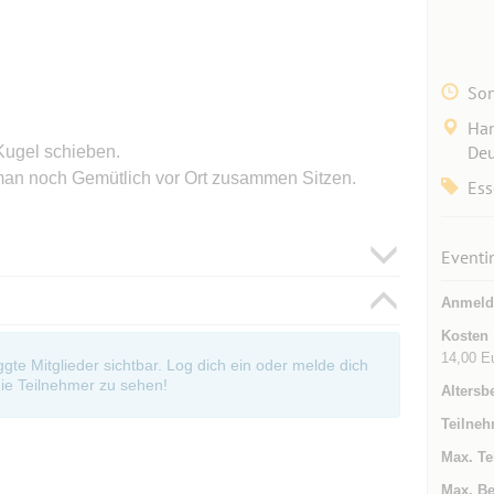
Son
Han
Deu
Kugel schieben.
an noch Gemütlich vor Ort zusammen Sitzen.
Ess
Eventi
Anmeld
Kosten
14,00 Eu
oggte Mitglieder sichtbar. Log dich ein oder melde dich
ie Teilnehmer zu sehen!
Altersb
Teilneh
Max. Te
Max. Be