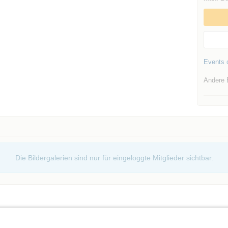
Events d
Andere 
Die Bildergalerien sind nur für eingeloggte Mitglieder sichtbar.