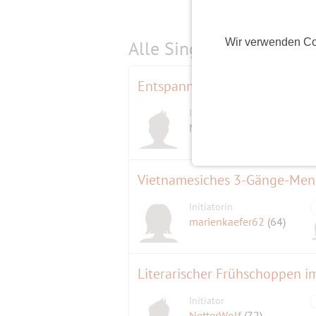
Wir verwenden Co
Alle Single-Events am
s
Entspannte Woche ohne Einh
Initiator
Maratiri
(78)
Vietnamesiches 3-Gänge-Menü
Initiatorin
marienkaefer62
(64)
Literarischer Frühschoppen i
Initiator
NetterWolf
(72)