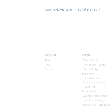
Single-Events am
nächsten Tag
»
Über uns
Events
Team
Event Guide
Blog
Kostenlose Events
Presse
Event-Netiquette
Teilnehmen
Eventkalender
Events teilnehmen
Event-FAQ
Organisieren
Events organisieren
Event Belohnung
Event-FAQ (Organisat