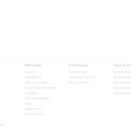
Hilfreiches
Erfahrungen
Tipps & Tri
Kosten
Erfahrungen
So funktionie
Hilfebereich
Liebesgeschichten
So funktioni
Hilfe zu Events
Eventberichte
Date-Ideen 
Funkenflug Netiquette
Partnersuch
Gruppen
Partnersuch
Freunde einladen
Blog
Liebeskram
Neue Ansicht
ion)