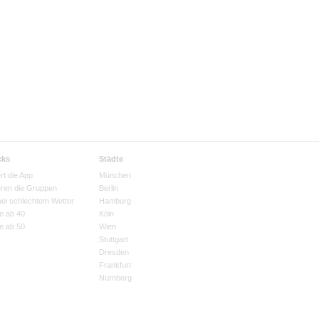
cks
Städte
rt die App
München
eren die Gruppen
Berlin
bei schlechtem Wetter
Hamburg
e ab 40
Köln
e ab 50
Wien
Stuttgart
Dresden
Frankfurt
Nürnberg