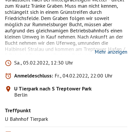
zum Kraatz Tränke Graben. Muss man nicht kennen,
schlängelt sich in einem Grünstreifen durch
Friedrichsfelde. Dem Graben folgen wir soweit
möglich zur Rummelsburger Bucht, müssen aber
aufgrund des gleichnamigen Betriebsbahnhofs einen
kleinen Umweg in Kauf nehmen. Nach Ankunft an der
Bucht nehmen wir den Uferweg, umrunden die
Halbinsel Stralau und kommen am Treptower Hafen /
Mehr anzeigen
S Bahnhof Treptower Park an. Optional kehren wir
noch ein: entweder Insel der Jugend (open air) oder
Sa., 05.02.2022, 12:30 Uhr
beim Klipper, oder ihr habe da noch gute Ideen.
Laufstrecke sind circa 12 Kilometer, Laufzeit etwa
Anmeldeschluss:
Fr., 04.02.2022, 22:00 Uhr
drei Stunden. Bezüglich der Coronabeschränkungen -
ihr kennt euch da aus, schaffen wir !
U Tierpark nach S Treptower Park
Berlin
Treffpunkt
U Bahnhof Tierpark