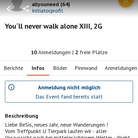
allyouneed
(
64
)
Initiatorprofil
You´ll never walk alone XIII, 2G
10
Anmeldungen
|
2
freie Plätze
Berichte
Infos
Bilder
Pinnwand
Anmeldungen
Anmeldung nicht möglich
Das Event fand bereits statt
Beschreibung
Liebe BeSis, neues Jahr, neue Wanderungen !
Vom Treffpunkt U Tierpark laufen wir - aller
Voraussicht nach bei mittelprächtigem Wetter - direkt