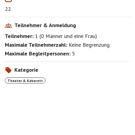
https://www.theater-ost.de/spielplan/
22
Ja, ich plane eine Show unter dem Titel "Der böze Wolf
liebt BeSis"....
Teilnehmer & Anmeldung
An der Bar könnnen wir uns um 18.30 / in der Pause /
Teilnehmer:
1
(
0 Männer
und
eine Frau
)
danach treffen.
Maximale Teilnehmerzahl:
Keine Begrenzung
Maximale Begleitpersonen:
5
Kategorie
Theater & Kabarett