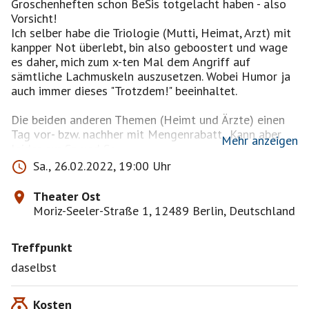
Groschenheften schon BeSis totgelacht haben - also
Vorsicht!
Ich selber habe die Triologie (Mutti, Heimat, Arzt) mit
kanpper Not überlebt, bin also geboostert und wage
es daher, mich zum x-ten Mal dem Angriff auf
sämtliche Lachmuskeln auszusetzen. Wobei Humor ja
auch immer dieses "Trotzdem!" beeinhaltet.
Die beiden anderen Themen (Heimt und Ärzte) einen
Tag vor- bzw. nachher mit Mengenrabatt.. Kann aber
Mehr anzeigen
leider nur Sa und So.
Sa., 26.02.2022, 19:00 Uhr
https://www.theater-ost.de/spielplan/
Theater Ost
Karte/n bestellt sich bitte jede/r selber unter o.a.
Moriz-Seeler-Straße 1, 12489 Berlin, Deutschland
Webseite
Treffpunkt
Ja, ich habe mir Karten bestellt.
daselbst
Nein, ich habe für DICH. keine Karte/n bestelllt.
Ja, Du müsstest Dir deine Karte7n selbst bestellen.
Kosten