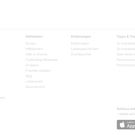
Hilfreiches
Erfahrungen
Tipps & Tri
Kosten
Erfahrungen
So funktionie
Hilfebereich
Liebesgeschichten
So funktioni
Hilfe zu Events
Eventberichte
Date-Ideen 
Funkenflug Netiquette
Partnersuch
Gruppen
Partnersuch
Freunde einladen
Blog
Liebeskram
Neue Ansicht
ion)
Schluss mi
– erlebe ech