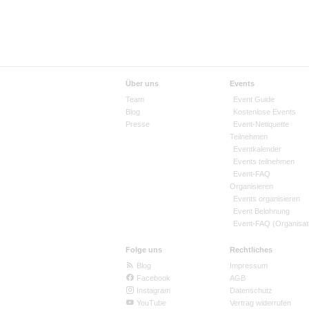
Über uns
Events
Team
Event Guide
Blog
Kostenlose Events
Presse
Event-Netiquette
Teilnehmen
Eventkalender
Events teilnehmen
Event-FAQ
Organisieren
Events organisieren
Event Belohnung
Event-FAQ (Organisat
Folge uns
Rechtliches
Blog
Impressum
Facebook
AGB
Instagram
Datenschutz
YouTube
Vertrag widerrufen