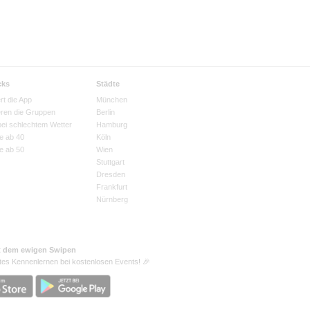
cks
Städte
rt die App
München
eren die Gruppen
Berlin
bei schlechtem Wetter
Hamburg
e ab 40
Köln
e ab 50
Wien
Stuttgart
Dresden
Frankfurt
Nürnberg
t dem ewigen Swipen
tes Kennenlernen bei kostenlosen Events! 🎉