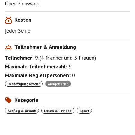
Streckenbelag ist Asphalt, Feldwege aber auch
Über Pinnwand
Waldwege mit Wurzeln an einigen Stellen.
Bei schlechtem Wetter können wir alternativ auch
Kosten
wandern!
Ich freue mich auf zahlreiche Meldungen und einen
jeder Seine
erlebnisreichen Tag mit Euch.
Viele Grüße Jochen
Teilnehmer & Anmeldung
Teilnehmer:
9
(
4 Männer
und
5 Frauen
)
Maximale Teilnehmerzahl:
9
Maximale Begleitpersonen:
0
Bestätigungsevent
Ausgebucht
Kategorie
Ausflug & Urlaub
Essen & Trinken
Sport