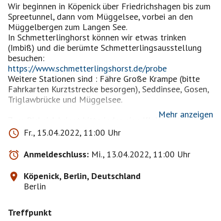
Wir beginnen in Köpenick über Friedrichshagen bis zum
Spreetunnel, dann vom Müggelsee, vorbei an den
Müggelbergen zum Langen See.
In Schmetterlinghorst können wir etwas trinken
(Imbiß) und die berümte Schmetterlingsausstellung
https://www.schmetterlingshorst.de/probe
Weitere Stationen sind : Fähre Große Krampe (bitte
Fahrkarten Kurztstrecke besorgen), Seddinsee, Gosen,
Triglawbrücke und Müggelsee.
Mehr anzeigen
Zum Picknick bringt bitte jeder eine Kleinigkeit mit !
Fr., 15.04.2022, 11:00 Uhr
Und zum Abschluß geht`s in den Biergarten !
Anmeldeschluss:
Mi., 13.04.2022, 11:00 Uhr
Insgesamt ca. 37 Km, diesmal etwas ruhiger, nur ca. 13
Km/h im Schnitt. Eine gute sportliche Grundkondition
Köpenick, Berlin, Deutschland
ist unabdingbar.
Berlin
Wer total untrainiert ist und sich nicht sicher ist, ob er
den Anforderungen gewachsen ist, sollte sich bitte
Treffpunkt
nicht anmelden !!!