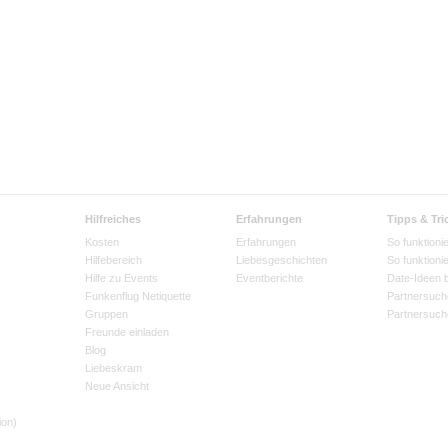
Hilfreiches
Erfahrungen
Tipps & Tri
Kosten
Erfahrungen
So funktionie
Hilfebereich
Liebesgeschichten
So funktioni
Hilfe zu Events
Eventberichte
Date-Ideen 
Funkenflug Netiquette
Partnersuch
Gruppen
Partnersuch
Freunde einladen
Blog
Liebeskram
Neue Ansicht
ion)