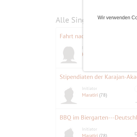
Alle Single-Events am
s
Wir verwenden Co
Fahrt nach Beelitz zur LAGA
Initiatorin
Kinota
(70)
Stipendiaten der Karajan-Aka
Initiator
Maratiri
(78)
BBQ im Biergarten---Deutsch
Initiator
D
Maratiri
(78)