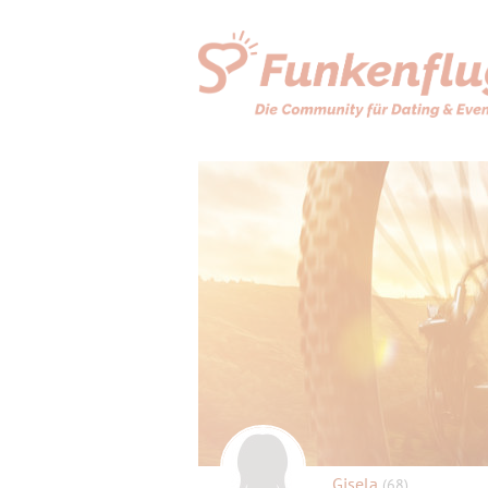
Gisela
(68)