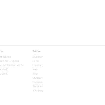
cks
Städte
rt die App
München
eren die Gruppen
Berlin
bei schlechtem Wetter
Hamburg
e ab 40
Köln
e ab 50
Wien
Stuttgart
Dresden
Frankfurt
Nürnberg