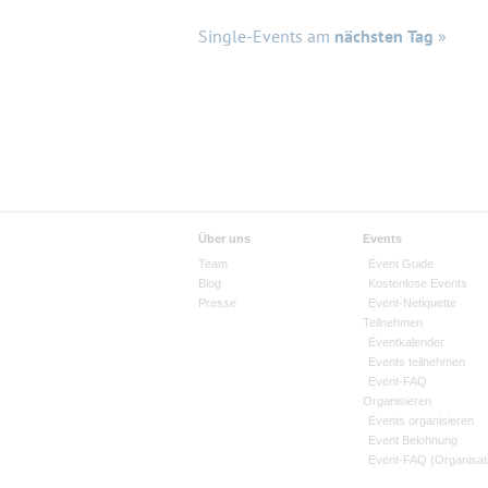
Single-Events am
nächsten Tag
»
Über uns
Events
Team
Event Guide
Blog
Kostenlose Events
Presse
Event-Netiquette
Teilnehmen
Eventkalender
Events teilnehmen
Event-FAQ
Organisieren
Events organisieren
Event Belohnung
Event-FAQ (Organisat