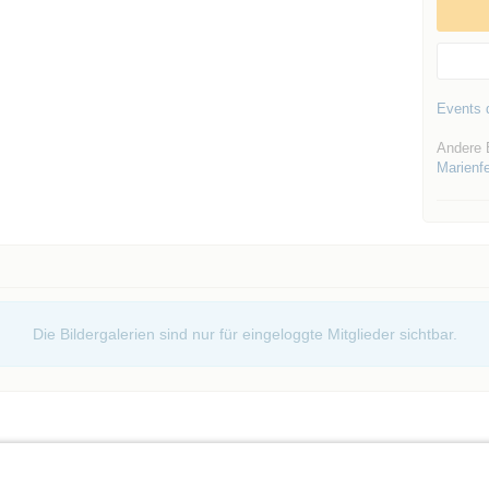
Events d
Andere 
Marienf
Die Bildergalerien sind nur für eingeloggte Mitglieder sichtbar.