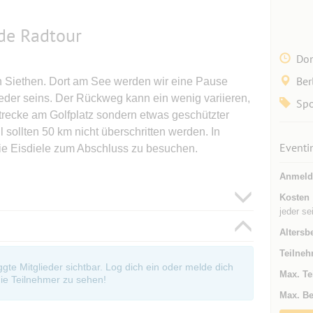
de Radtour
Don
Ber
h Siethen. Dort am See werden wir eine Pause
jeder seins. Der Rückweg kann ein wenig variieren,
Spo
Strecke am Golfplatz sondern etwas geschützter
sollten 50 km nicht überschritten werden. In
Eventi
die Eisdiele zum Abschluss zu besuchen.
Anmeld
Kosten
jeder se
Altersb
Teilneh
oggte Mitglieder sichtbar. Log dich ein oder melde dich
Max. Te
ie Teilnehmer zu sehen!
Max. Be