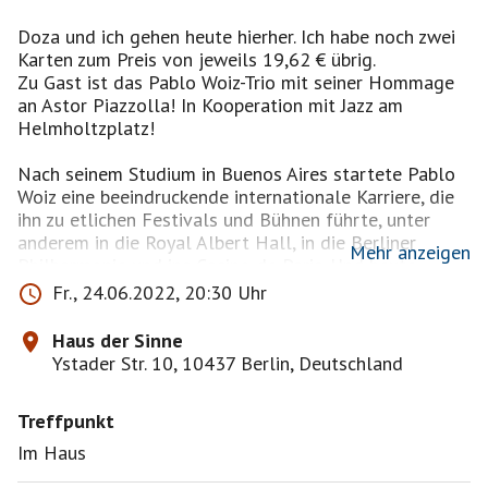
Doza und ich gehen heute hierher. Ich habe noch zwei
Karten zum Preis von jeweils 19,62 € übrig.
Zu Gast ist das Pablo Woiz-Trio mit seiner Hommage
an Astor Piazzolla! In Kooperation mit Jazz am
Helmholtzplatz!
Nach seinem Studium in Buenos Aires startete Pablo
Woiz eine beeindruckende internationale Karriere, die
ihn zu etlichen Festivals und Bühnen führte, unter
anderem in die Royal Albert Hall, in die Berliner
Mehr anzeigen
Philharmonie und ins Casino de Paris. Und heute
Abend ins Haus der Sinne!
Fr., 24.06.2022, 20:30 Uhr
Pablo Woiz – piano
Sven Holscher – bass
Haus der Sinne
Martin Lannacone – drums
Ystader Str. 10, 10437 Berlin, Deutschland
Nach dem Konzert legt für euch Lilia Keller einen
tanzfreudigen Mix aus traditionellen Tandas und
Treffpunkt
Im Haus