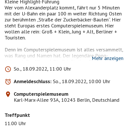
Kleine Highlight-Führung
Wer vom Alexanderplatz kommt, fährt nur 5 Minuten
mit der U-Bahn ein paar 100 m weiter Richtung Osten
zur berühmten „Straße der Zuckerbäcker-Bauten“. Hier
steht Europas erstes Computerspielemuseum. Hier
wollen alle rein: Groß + Klein, Jung + Alt, Berliner +
Touristen.
Denn im Computerspielemuseum ist alles versammelt,
was Rang und Namen hat. Der legendäre Pong-
Mehr anzeigen
Automat. Der Nimrod. Die PainStation. Ein
Riesensjoystick. Historische Schätzchen wie der „Poly-
So., 18.09.2022, 11:00 Uhr
Play“. Aktuelle 3D-Spiele. Tanz- und Bewegungsspiele.
Insgesamt mehr als 300 Exponate. Darunter rare
Anmeldeschluss:
So., 18.09.2022, 10:00 Uhr
Originale, funktionstüchtige Klassiker und Kunstwerke
der besonderen Art wollen entdeckt, bewundert und
Computerspielemuseum
bestaunt werden. Eine unterhaltsame Zeitreise zum
Karl-Marx-Allee 93A, 10243 Berlin, Deutschland
spielenden Menschen im 21. Jahrhundert kann starten.
Treffpunkt
60 Jahre Computerspiele! Da ist einiges
zusammengekommen. Erleben Sie im
11.00 Uhr
Computerspielemuseum die aktuelle virtuelle Welt.