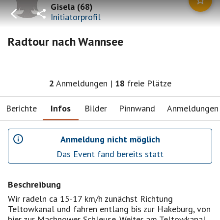
Gisela
(
68
)
Initiatorprofil
Radtour nach Wannsee
2
Anmeldungen
|
18
freie Plätze
Berichte
Infos
Bilder
Pinnwand
Anmeldungen
Anmeldung nicht möglich
Das Event fand bereits statt
Beschreibung
Wir radeln ca 15-17 km/h zunächst Richtung
Teltowkanal und fahren entlang bis zur Hakeburg, von
hier zur Machnower Schleuse. Weiter am Teltowkanal