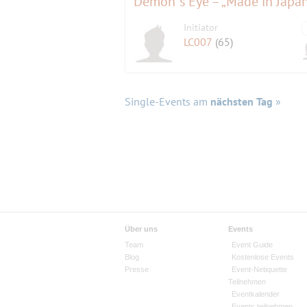
Demon ́s Eye – „Made in Japa
Initiator
LC007
(65)
Single-Events am
nächsten Tag
»
Über uns
Events
Team
Event Guide
Blog
Kostenlose Events
Presse
Event-Netiquette
Teilnehmen
Eventkalender
Events teilnehmen