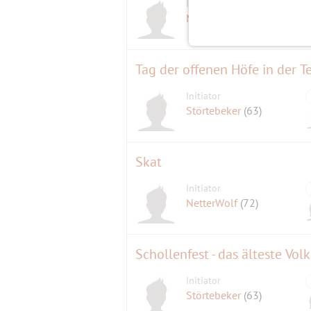
Initiator
Michael
(64)
Tag der offenen Höfe in der T
Initiator
Störtebeker
(63)
Skat
Initiator
NetterWolf
(72)
Schollenfest - das älteste Vol
Initiator
Störtebeker
(63)