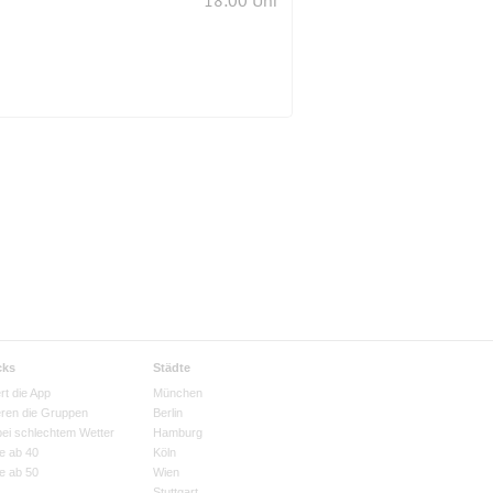
18:00 Uhr
cks
Städte
rt die App
München
eren die Gruppen
Berlin
bei schlechtem Wetter
Hamburg
e ab 40
Köln
e ab 50
Wien
Stuttgart