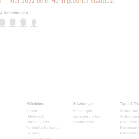
n“ – Tour 2022 beim Hennigsdorfer Stadtfest
4 Anmeldungen
Hilfreiches
Erfahrungen
Tipps & Tri
Kosten
Erfahrungen
So funktionie
Hilfebereich
Liebesgeschichten
So funktioni
Hilfe zu Events
Eventberichte
Date-Ideen 
Funkenflug Netiquette
Partnersuch
Gruppen
Partnersuch
Freunde einladen