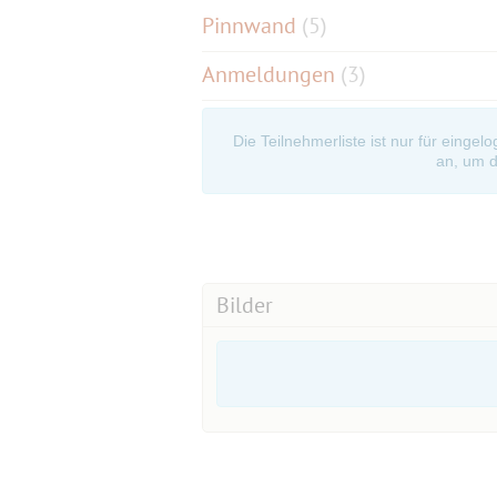
Pinnwand
(
5
)
Anmeldungen
(3)
Die Teilnehmerliste ist nur für eingel
an, um d
Bilder