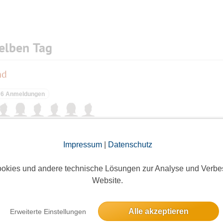
elben Tag
nd
6 Anmeldungen
on Frauen 1880–1940. Ausstellung.
Impressum
|
Datenschutz
6 Anmeldungen
okies und andere technische Lösungen zur Analyse und Verbe
Website.
erung!! Event wird auf Sonntag Mittag verschoben
Alle akzeptieren
Erweiterte Einstellungen