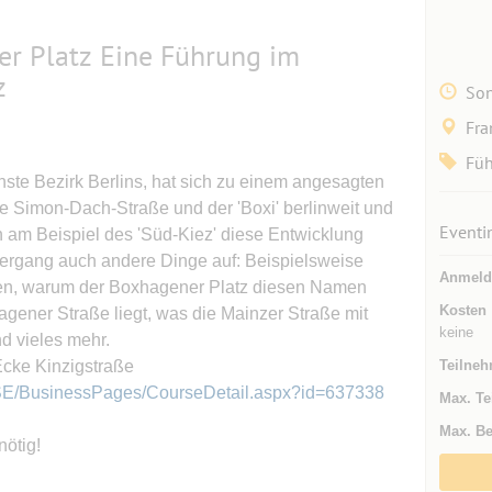
r Platz Eine Führung im
z
Son
Fra
Fü
nste Bezirk Berlins, hat sich zu einem angesagten
ie Simon-Dach-Straße und der 'Boxi' berlinweit und
Eventi
 am Beispiel des 'Süd-Kiez' diese Entwicklung
ergang auch andere Dinge auf: Beispielsweise
Anmeld
hren, warum der Boxhagener Platz diesen Namen
Kosten
hagener Straße liegt, was die Mainzer Straße mit
keine
nd vieles mehr.
 Ecke Kinzigstraße
Teilneh
RSE/BusinessPages/CourseDetail.aspx?id=637338
Max. Te
Max. Be
ötig!