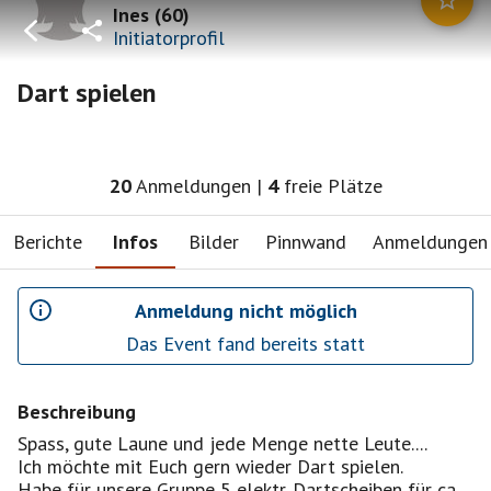
Ines
(
60
)
Initiatorprofil
Dart spielen
20
Anmeldungen
|
4
freie Plätze
Berichte
Infos
Bilder
Pinnwand
Anmeldungen
Anmeldung nicht möglich
Das Event fand bereits statt
Beschreibung
Spass, gute Laune und jede Menge nette Leute....
Ich möchte mit Euch gern wieder Dart spielen.
Habe für unsere Gruppe 5 elektr. Dartscheiben für ca.