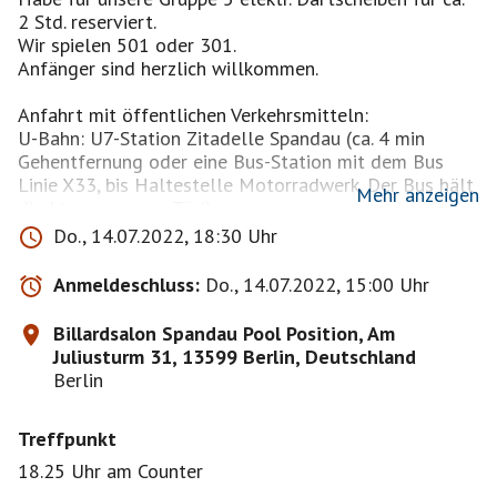
2 Std. reserviert.
Wir spielen 501 oder 301.
Anfänger sind herzlich willkommen.
Anfahrt mit öffentlichen Verkehrsmitteln:
U-Bahn: U7-Station Zitadelle Spandau (ca. 4 min
Gehentfernung oder eine Bus-Station mit dem Bus
Linie X33, bis Haltestelle Motorradwerk. Der Bus hält
Mehr anzeigen
direkt vor unserer Tür!)
Do., 14.07.2022, 18:30 Uhr
Anfahrt mit dem PKW:
Verkehrsgünstig sind wir über die Berliner
Anmeldeschluss:
Do., 14.07.2022, 15:00 Uhr
Stadtautobahn BAB A100, Ausfahrt Siemensdamm zu
erreichen. Direkt vor unserer Tür verfügen wir über 25
Billardsalon Spandau Pool Position, Am
hauseigene Kundenparkplätze.
Juliusturm 31, 13599 Berlin, Deutschland
Berlin
Montag ist Spartag 5,80€ / Std. : Anzahl Teilnehmer
Dienstag -Donnerstag 9,20€ / Std. : Anzahl Teilnehmer
Treffpunkt
18.25 Uhr am Counter