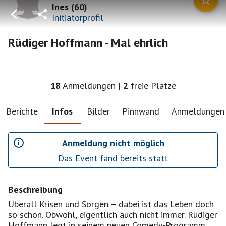
Ines
(
60
)
Initiatorprofil
Rüdiger Hoffmann - Mal ehrlich
18
Anmeldungen
|
2
freie Plätze
Berichte
Infos
Bilder
Pinnwand
Anmeldungen
Anmeldung nicht möglich
Das Event fand bereits statt
Beschreibung
Überall Krisen und Sorgen – dabei ist das Leben doch
so schön. Obwohl, eigentlich auch nicht immer. Rüdiger
Hoffmann legt in seinem neuen Comedy-Programm