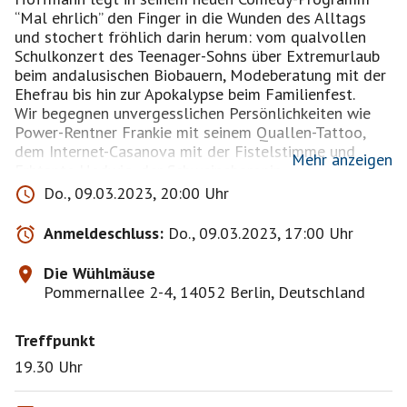
“Mal ehrlich” den Finger in die Wunden des Alltags
und stochert fröhlich darin herum: vom qualvollen
Schulkonzert des Teenager-Sohns über Extremurlaub
beim andalusischen Biobauern, Modeberatung mit der
Ehefrau bis hin zur Apokalypse beim Familienfest.
Wir begegnen unvergesslichen Persönlichkeiten wie
Power-Rentner Frankie mit seinem Quallen-Tattoo,
dem Internet-Casanova mit der Fistelstimme und
Mehr anzeigen
Erbtante Hedwig, der Schweinebaronin.
Do., 09.03.2023, 20:00 Uhr
Rüdiger Hoffmann nimmt uns mit auf eine hoch
amüsante Abenteuerreise ins bunte Herz des wahren
Anmeldeschluss:
Do., 09.03.2023, 17:00 Uhr
Lebens. Dazu gibt es wieder neue großartige Lieder,
vom Meister persönlich am Keyboard performt. Ein
Die Wühlmäuse
Abend fürs Zwerchfell und fürs Herz. MAL EHRLICH…
Pommernallee 2-4, 14052 Berlin, Deutschland
das ist doch genau das….
Treffpunkt
Gönnen Sie sich Entertainment mit Kultstatus. Erleben
Sie den Entdecker der Langsamkeit live und genießen
19.30 Uhr
Sie einen unterhaltsamen Abend.