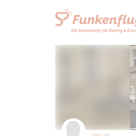
Ines
(60)