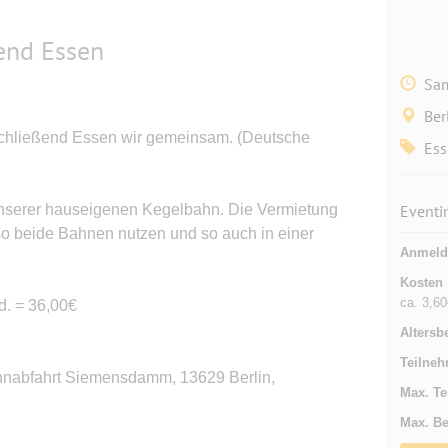
end Essen
Sam
Ber
chließend Essen wir gemeinsam. (Deutsche
Ess
nserer hauseigenen Kegelbahn. Die Vermietung
Eventi
lso beide Bahnen nutzen und so auch in einer
Anmeld
Kosten
ca. 3,60
d. = 36,00€
Altersb
Teilneh
nabfahrt Siemensdamm, 13629 Berlin,
Max. Te
Max. Be