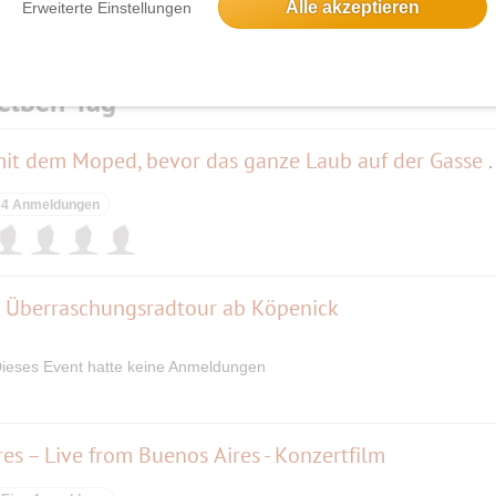
Alle akzeptieren
Erweiterte Einstellungen
elben Tag
Noch eine allerletzte Runde mit dem Mop
4 Anmeldungen
Überraschungsradtour ab Köpenick
ieses Event hatte keine Anmeldungen
s – Live from Buenos Aires - Konzertfilm