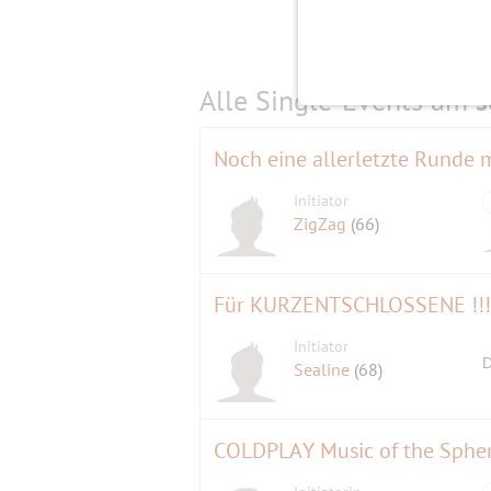
Alle Single-Events am
s
Initiator
ZigZag
(66)
Für KURZENTSCHLOSSENE !!! 
Initiator
D
Sealine
(68)
COLDPLAY Music of the Sphere