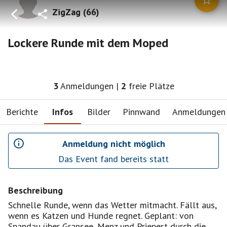
ZigZag
(
66
)
Lockere Runde mit dem Moped
3
Anmeldungen
|
2
freie Plätze
Berichte
Infos
Bilder
Pinnwand
Anmeldungen
Anmeldung nicht möglich
Das Event fand bereits statt
Beschreibung
Schnelle Runde, wenn das Wetter mitmacht. Fällt aus,
wenn es Katzen und Hunde regnet. Geplant: von
Spandau über Gransee, Menz und Priepert durch die