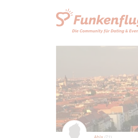
Abix
(71)