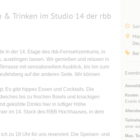
 & Trinken im Studio 14 der rbb
Son
Mas
Deu
In der 14. Etage des rbb-Fernsehzentrums, in
Bar
 ausklingen lassen. Wir genießen und relaxen in
Terrasse mit sensationellem Ausblick, bis hin zum
Eventi
eufelsberg auf der anderen Seite. Wir können
Anmeld
gt. Es gibt hippes Essen und Cocktails. Die
Kosten
wiches bis zu frischen Bowls und knackigen
Eintritt 
d gekühlte Drinks hier in luftiger Höhe
Altersb
hier im 14. Stock des RBB Hochhauses, in dem
Teilneh
einer au
ch zu 18 Uhr für uns reserviert. Die Speisen- und
Max. Te