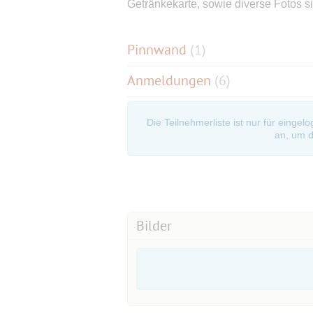
Getränkekarte, sowie diverse Fotos s
Pinnwand
(
1
)
Anmeldungen
(6)
Die Teilnehmerliste ist nur für eingel
an, um d
Bilder