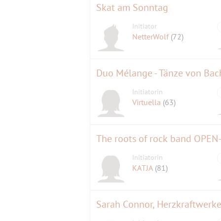
Skat am Sonntag
Initiator
NetterWolf
(72)
Duo Mélange - Tänze von Bach 
Initiatorin
Virtuella
(63)
The roots of rock band OP
Initiatorin
KATJA
(81)