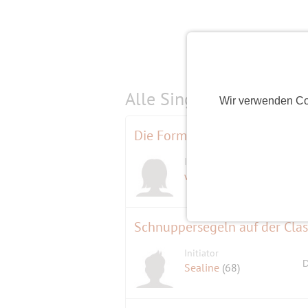
Alle Single-Events am
s
Wir verwenden Co
Die Form der Freiheit
Initiatorin
D
waves
(66)
Schnuppersegeln auf der Cla
Initiator
D
Sealine
(68)