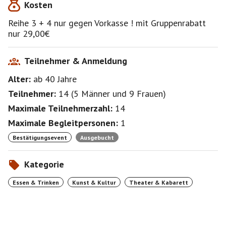
Kosten
Zuerst natürlich die Warteliste, deshalb melde dich
bitte ab !
Reihe 3 + 4 nur gegen Vorkasse ! mit Gruppenrabatt
Dann können auch andere BeSi's den freien Platz
nur 29,00€
sehen.
Geld zahle ich nach Einzahlung von der Ersatzperson
per Überweisung
Teilnehmer & Anmeldung
an dich aus. Deshalb schreibe mir ggf. in einer
Alter:
ab 40
Jahre
persönlichen Nachricht deine
Bankverbindung.(IBAN)
Teilnehmer:
14
(
5 Männer
und
9 Frauen
)
Maximale Teilnehmerzahl:
14
Maximale Begleitpersonen:
1
Bestätigungsevent
Ausgebucht
Kategorie
Essen & Trinken
Kunst & Kultur
Theater & Kabarett