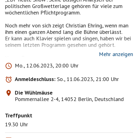
politischen Großwetterlage gehören für viele zum
wöchentlichen Pflichtprogramm.
Noch mehr von sich zeigt Christian Ehring, wenn man
ihm einen ganzen Abend lang die Bühne überlässt.
Er kann auch Klavier spielen und singen, haben wir bei
seinem letzten Programm gesehen und gehört.
Mehr anzeigen
Neues Programm
Mo., 12.06.2023, 20:00 Uhr
Infos folgen…
.
Anmeldeschluss:
So., 11.06.2023, 21:00 Uhr
Kaufe für uns wieder die Karten, damit niemand allein
sitzen muß.
Die Wühlmäuse
Ich verschicke dann wieder eine Zahlungsaufforderung
Pommernallee 2-4, 14052 Berlin, Deutschland
an euch.
Treffpunkt
Karten sind von Rücknahme und Umtausch
ausgeschlossen !
19.30 Uhr
Wenn jemand nicht kann, versuche ich oder du eine
Ersatzperson zu finden.