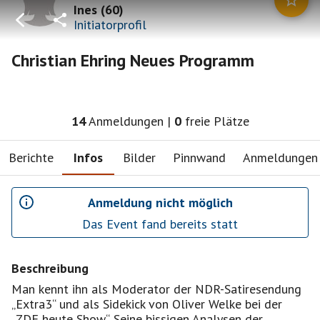
Ines
(
60
)
Initiatorprofil
Christian Ehring Neues Programm
14
Anmeldungen
|
0
freie Plätze
Berichte
Infos
Bilder
Pinnwand
Anmeldungen
Anmeldung nicht möglich
Das Event fand bereits statt
Beschreibung
Man kennt ihn als Moderator der NDR-Satiresendung
„Extra3“ und als Sidekick von Oliver Welke bei der
„ZDF heute Show“. Seine bissigen Analysen der