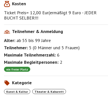
Kosten
Amely Joana Haag
Ich habe meinen Platz Tribüne links, Reihe: 2, Platz: 6
Ticket Preis= 12,00 Eur(ermäßigt 9 Euro - JEDER
gebucht-!
BUCHT SELBER!!!
https://www.berliner-ensemble.de/spielplan
Runterscrollen, dann auf Oktober klicken!
Teilnehmer & Anmeldung
Alter:
ab 55
bis 99
Jahre
Bucht unverzüglich Euer ticket und bestätigt das!-es
kostet heute am Theatertag nur 12€ statt ca 30.€ !!!!
Teilnehmer:
5
(
0 Männer
und
5 Frauen
)
Maximale Teilnehmerzahl:
6
Treffzeit vor der Vorstellung 19:30 vor dem Eingang
Maximale Begleitpersonen:
2
de BE-
Wer kommt mit ? Bitte entscheidet Euch schnell,und
ein freier Platz
bucht -das Neue Haus ist kleiner, es waren heute am
14.09. nur noch 30Plätze frei
Kategorie
Kunst & Kultur
Theater & Kabarett