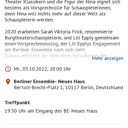
Theater Klassikern und die Figur der Nina eignet sich
bestens als Vorsprechrolle für Schauspielerinnen,
denn Nina will nichts mehr auf dieser Welt als
Schauspielerin werden.
2020 erarbeiten Sarah Viktoria Frick, renommierte
Burgtheaterschauspielerin, und Lili Epply gemeinsam
einen Vorsprechmonolog, der Lili Epplys Engagement
am Berliner Ensemble nach sich zieht.
Daraus entsteht die Idee eines Soloabends, der
Mehr anzeigen
federführend von der Berliner Autorin und
Schauspielerin Anne Kulbatzki begleitet wird.
Mi., 05.10.2022, 20:00 Uhr
„Ich bin eine Möwe“ sagt Tschechows Nina; die
gegenwärtige Nina, gespielt von Lili
Berliner Ensemble- Neues Haus
Epply, sucht jenseits aller Fremdzuschreibungen nach
Bertolt-Brecht-Platz 1, 10117 Berlin, Deutschland
ihrer eigenen Stimme.
Sie versucht, die Autor:innenschaft über ihre
Treffpunkt
Geschichte zu gewinnen, indem sie offen
siv mit dem Blick der Zuschauenden spielt. An diesem
19.30 Uhr am Eingang des BE-Neues Haus
Abend geht es also um nichts
Geringeres, als um eine Liebeserklärung an das Schau
Spiel. •