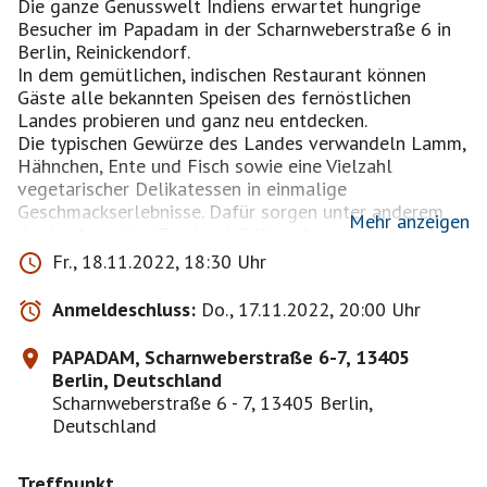
Die ganze Genusswelt Indiens erwartet hungrige
Besucher im Papadam in der Scharnweberstraße 6 in
Berlin, Reinickendorf.
In dem gemütlichen, indischen Restaurant können
Gäste alle bekannten Speisen des fernöstlichen
Landes probieren und ganz neu entdecken.
Die typischen Gewürze des Landes verwandeln Lamm,
Hähnchen, Ente und Fisch sowie eine Vielzahl
vegetarischer Delikatessen in einmalige
Geschmackserlebnisse. Dafür sorgen unter anderem
Mehr anzeigen
der hochwertige Tandoori-Grill und – psst!, nicht
verraten – die Geheimrezepte der Mama; diese macht
Fr., 18.11.2022, 18:30 Uhr
übrigens alle Dipps selbst!
Und nach dem Essen? Warten sehr leckere Cocktails,
Anmeldeschluss:
Do., 17.11.2022, 20:00 Uhr
gute Weine und als ein besonderes Highlight: der Old
Monk, sechs Jahre alter indischer Rum auf Verkostung.
PAPADAM, Scharnweberstraße 6-7, 13405
Berlin, Deutschland
Ein weiteres, unschlagbares Highlight ist die
Scharnweberstraße 6 - 7, 13405 Berlin,
Kellerlounge mit Kegelbahn, die auch abseits des
Deutschland
guten Essens viel Unterhaltung verspricht.
Lassen wir unseren Besuch mit einer lustigen
Treffpunkt
Kegelpartie in der orientalischen Lounge ausklingen