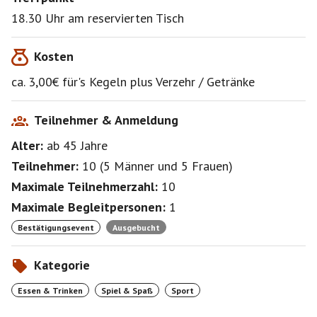
20.00-22.00 Uhr ( zur Auflockerung werden wir auch
18.30 Uhr am reservierten Tisch
ein Spiel spielen)
(die Kegelbahn ist nostalgisch, es wird ein
Kosten
Spasskegeln)
ca. 3,00€ für's Kegeln plus Verzehr / Getränke
2 Kegelbahnen = 18,00€ pro Stunde x 2 = 36,00€ : 12
Teilnehmer & Anmeldung
Alter:
ab 45
Jahre
Teilnehmer:
10
(
5 Männer
und
5 Frauen
)
Maximale Teilnehmerzahl:
10
Maximale Begleitpersonen:
1
Bestätigungsevent
Ausgebucht
Kategorie
Essen & Trinken
Spiel & Spaß
Sport