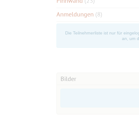
Pinnwand
(
23
)
Anmeldungen
(8)
Die Teilnehmerliste ist nur für eingel
an, um d
Bilder