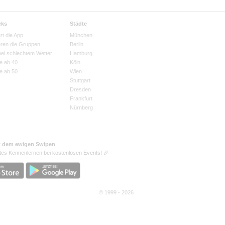
cks
Städte
rt die App
München
eren die Gruppen
Berlin
bei schlechtem Wetter
Hamburg
e ab 40
Köln
e ab 50
Wien
Stuttgart
Dresden
Frankfurt
Nürnberg
t dem ewigen Swipen
tes Kennenlernen bei kostenlosen Events! 🎉
© 1999 - 2026