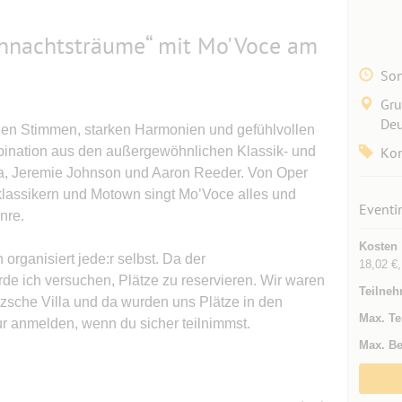
ihnachtsträume“ mit Mo'Voce am
Son
Gru
Deu
ollen Stimmen, starken Harmonien und gefühlvollen
bination aus den außergewöhnlichen Klassik- und
Kon
ja, Jeremie Johnson und Aaron Reeder. Von Oper
klassikern und Motown singt Mo’Voce alles und
Eventi
nre.
Kosten
rganisiert jede:r selbst. Da der
18,02 €,
rde ich versuchen, Plätze zu reservieren. Wir waren
Teilneh
zsche Villa und da wurden uns Plätze in den
Max. Te
nur anmelden, wenn du sicher teilnimmst.
Max. Be