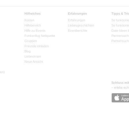
Hilfreiches
Erfahrungen
Tipps & Tri
Kosten
Erfahrungen
So funktionie
Hilfebereich
Liebesgeschichten
So funktioni
Hilfe zu Events
Eventberichte
Date-Ideen 
Funkenflug Netiquette
Partnersuch
Gruppen
Partnersuch
Freunde einladen
Blog
Liebeskram
Neue Ansicht
ion)
Schluss mi
– erlebe ech