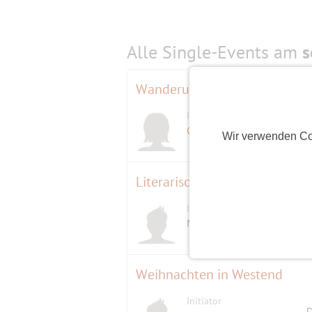
Alle Single-Events am
s
Wanderung um die Wünsdorf
Initiatorin
Gisela
(68)
Wir verwenden Co
Literarischer Frühschoppen
Initiator
NetterWolf
(72)
Weihnachten in Westend
Initiator
D