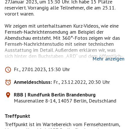
27.Januar 2023, um 15:30 Uhr. Ich habe 15 Plätze
reserviert. Vorrangig alle Teilnehmer, die am 25.11.
vorort waren.
Wir zeigen mit unterhaltsamen Kurz-Videos, wie eine
Fernseh-Nachrichtensendung am Beispiel der
Abendschau entsteht. Mit 360°-Fotos zeigen wir das
Fernseh-Nachrichtenstudio mit seiner technischen
Ausstattung im Detail. Außerdem erklären wir, was
sich hinter den Buchstaben „ARD“ und dem öffentlich-
Mehr anzeigen
rechtlichen Rundfunk verbirgt und welche Rolle der
rbb dabei spielt.
Fr., 27.01.2023, 15:30 Uhr
Im historischen Haus des Rundfunks zeigen wir ein
Anmeldeschluss:
Fr., 23.12.2022, 20:30 Uhr
modernes Radiostudio und den Hörspielkomplex mit
dem schallarmen Raum, der ein echtes Erlebnis für die
RBB | Rundfunk Berlin Brandenburg
Ohren ist. Aber wir gehen natürlich sehr ausführlich
Masurenallee 8-14, 14057 Berlin, Deutschland
auch auf die besondere Architektur des Hauses ein,
auf die großen Herausforderungen, die der Architekt
Treffpunkt
Hans Poelzig damals hatte und wir erzählen auch die
wirklich spannende Geschichte, die das Haus in den
Treffpunkt ist im Wartebereich vom Fernsehzentrum,
vergangenen 90 Jahren erlebt hat.