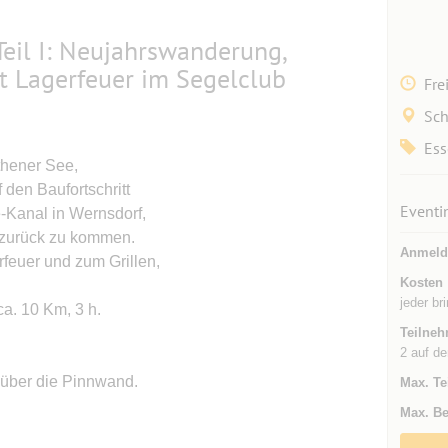
eil I: Neujahrswanderung,
t Lagerfeuer im Segelclub
Fre
Sch
Ess
thener See,
den Baufortschritt
Eventi
Kanal in Wernsdorf,
zurück zu kommen.
Anmeld
feuer und zum Grillen,
Kosten
jeder br
a. 10 Km, 3 h.
Teilneh
2 auf de
r über die Pinnwand.
Max. Te
Max. Be