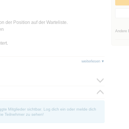
n der Position auf der Warteliste.
en
Andere 
tert.
tert.
weiterlesen
oggte Mitglieder sichtbar. Log dich ein oder melde dich
ie Teilnehmer zu sehen!