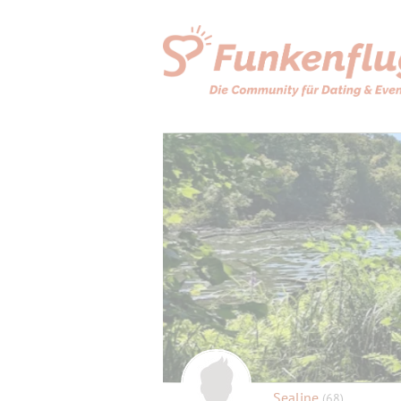
Sealine
(68)