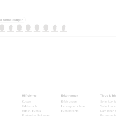
8 Anmeldungen
Hilfreiches
Erfahrungen
Tipps & Tri
Kosten
Erfahrungen
So funktionie
Hilfebereich
Liebesgeschichten
So funktioni
Hilfe zu Events
Eventberichte
Date-Ideen 
Funkenflug Netiquette
Partnersuch