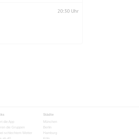
20:30 Uhr
cks
Städte
rt die App
München
eren die Gruppen
Berlin
bei schlechtem Wetter
Hamburg
e ab 40
Köln