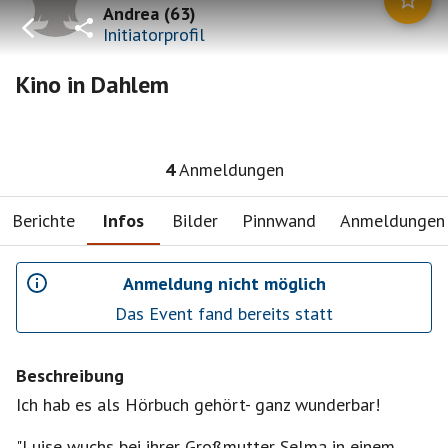
Andrea
(
63
)
Initiatorprofil
Kino in Dahlem
4
Anmeldungen
Berichte
Infos
Bilder
Pinnwand
Anmeldungen
Anmeldung nicht möglich
Das Event fand bereits statt
Beschreibung
Ich hab es als Hörbuch gehört- ganz wunderbar!
"Luise wuchs bei ihrer Großmutter Selma in einem