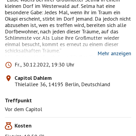
kleinen Dorf im Westerwald auf. Selma hat eine
besondere Gabe: Jedes Mal, wenn ihr im Traum ein
Okapi erscheint, stirbt im Dorf jemand. Da jedoch nicht
abzusehen ist, wen es treffen wird, bereiten sich alle
Dorfbewohner, nach jeden dieser Träume, auf das
Schlimmste vor. Als Luise ihre Großmutter wieder
einmal besucht, kommt es erneut zu einem dieser
schicksalhaften Träume.“
Mehr anzeigen
Mit: Corinna Harfouch, Luna Wedler, Karl Markovics
Fr., 30.12.2022, 19:30 Uhr
https://www.studiocanal.de/title/was-man-von-hier-
aus-sehen-kann-2022/
Capitol Dahlem
Thielallee 36, 14195 Berlin, Deutschland
Wenn ihr wollt, können wir anschließend in der Luise
noch etwas essen/ trinken.
Treffpunkt
Vor dem Capitol
Kosten