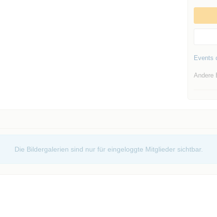
Events d
Andere 
Die Bildergalerien sind nur für eingeloggte Mitglieder sichtbar.