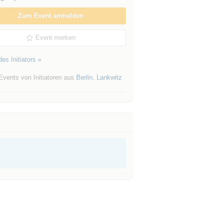
Zum Event anmelden
Event merken
es Initiators »
Events von Initiatoren aus
Berlin
,
Lankwitz