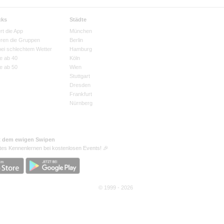
cks
Städte
rt die App
München
eren die Gruppen
Berlin
bei schlechtem Wetter
Hamburg
e ab 40
Köln
e ab 50
Wien
Stuttgart
Dresden
Frankfurt
Nürnberg
t dem ewigen Swipen
tes Kennenlernen bei kostenlosen Events! 🎉
© 1999 - 2026