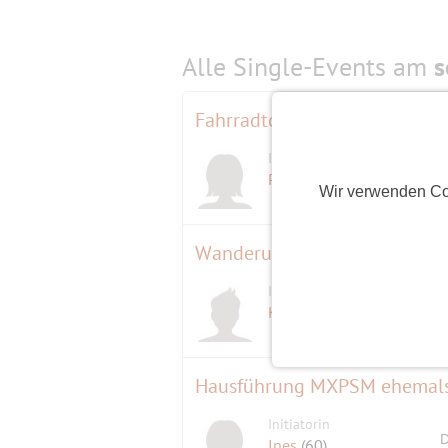
Alle Single-Events am
s
Fahrradtour durch Potsdam
Initiatorin
Peti999
(66)
Wir verwenden Co
Initiator
KurtBer
(78)
Hausführung MXPSM ehemals 
Initiatorin
D
Ines
(60)