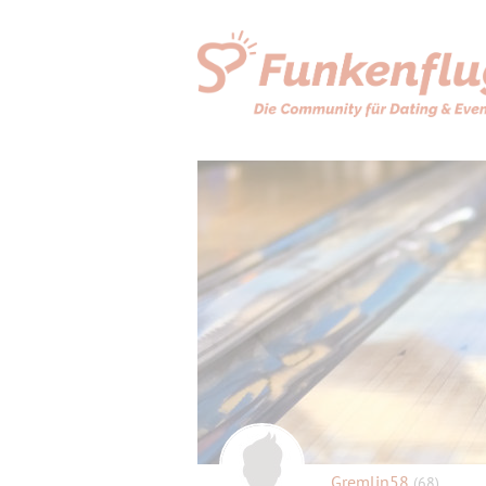
Gremlin58
(68)