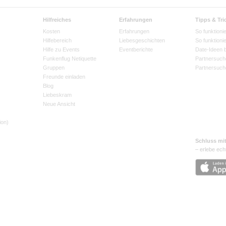
Hilfreiches
Erfahrungen
Tipps & Tri
Kosten
Erfahrungen
So funktionie
Hilfebereich
Liebesgeschichten
So funktioni
Hilfe zu Events
Eventberichte
Date-Ideen 
Funkenflug Netiquette
Partnersuch
Gruppen
Partnersuch
Freunde einladen
Blog
Liebeskram
Neue Ansicht
ion)
Schluss mi
– erlebe ech