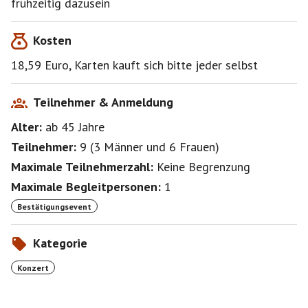
frühzeitig dazusein
BESETZUNG- The Swingin’ Hermlins
Kosten
Rachel Hermlin: vocals
18,59 Euro, Karten kauft sich bitte jeder selbst
Daniel Duspiwa: saxophone
Teilnehmer & Anmeldung
Malte Tönissen: double bass
Alter:
ab 45
Jahre
Jack Latimer: guitar
Teilnehmer:
9
(
3 Männer
und
6 Frauen
)
Maximale Teilnehmerzahl:
Keine Begrenzung
David Hermlin: drums
Maximale Begleitpersonen:
1
Drum herum legt DJ Axel Wittmann auf.w
Bestätigungsevent
Kategorie
Konzert