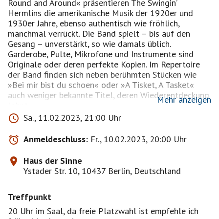
Round and Around« präsentieren The Swingin’
Hermlins die amerikanische Musik der 1920er und
1930er Jahre, ebenso authentisch wie fröhlich,
manchmal verrückt. Die Band spielt – bis auf den
Gesang – unverstärkt, so wie damals üblich.
Garderobe, Pulte, Mikrofone und Instrumente sind
Originale oder deren perfekte Kopien. Im Repertoire
der Band finden sich neben berühmten Stücken wie
»Bei mir bist du schoen« oder »A Tisket, A Tasket«
auch weniger bekannte Titel, deren Wiederentdeckung
Mehr anzeigen
lohnt.
Sa., 11.02.2023, 21:00 Uhr
Mehrere Alben haben The Swingin’ Hermlins in der
Zwischenzeit produziert und einige hundert Konzerte
Anmeldeschluss:
Fr., 10.02.2023, 20:00 Uhr
gespielt. Über diese Konzerte und diese Zeit im
Ausnahmezustand berichtete u. a. die New York Times,
Haus der Sinne
der Guardian, die Los Angeles Times, das Forbes
Ystader Str. 10, 10437 Berlin, Deutschland
Magazin oder auch das ZDF heute-journal. Jetzt wird
die Band endlich wieder öffentliche Konzerte geben.
Treffpunkt
Let’s swing and dance into the night!
20 Uhr im Saal, da freie Platzwahl ist empfehle ich
Dresscode (aber kein Muss): schicke Abendgarderobe!